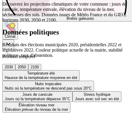
Découvrez les projections climatiques de votre commune : jours de
canicule, température estivale, élévation du niveau de la mer,
sécheresses des sols. Données issues de Météo France et du GIEC,
Brebis galeuses
horizons 2030, 2050 et 2100.
Données politiques
Climat
Résultats des élections municipales 2020, présidentielles 2022 et
législatives 2022. Couleur politique actuelle de la mairie, stabilité
politique, taux d'abstention.
Horizon temporel
2030
2050
2100
Température été
Hausse de la température moyenne en été
Nuits tropicales
Nuits où la température ne descend pas sous 20°C
Jours de canicule
Stress hydrique
Jours où la température dépasse 35°C
Jours avec sol sec en été
Élévation niveau mer
Élévation prévue du niveau de la mer