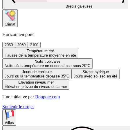
Brebis galeuses
Climat
Horizon temporel
2030
2050
2100
Température été
Hausse de la température moyenne en été
Nuits tropicales
Nuits où la température ne descend pas sous 20°C
Jours de canicule
Stress hydrique
Jours où la température dépasse 35°C
Jours avec sol sec en été
Élévation niveau mer
Élévation prévue du niveau de la mer
Une initiative par
Bonpote.com
Soutenir le projet
Villes