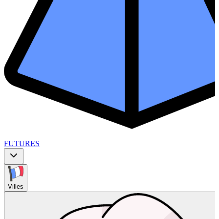
FUTURES
Villes