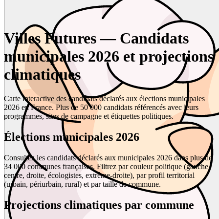
Villes Futures — Candidats
municipales 2026 et projections
climatiques
Carte interactive des candidats déclarés aux élections municipales
2026 en France. Plus de 50 000 candidats référencés avec leurs
programmes, sites de campagne et étiquettes politiques.
Élections municipales 2026
Consultez les candidats déclarés aux municipales 2026 dans plus de
34 000 communes françaises. Filtrez par couleur politique (gauche,
centre, droite, écologistes, extrême-droite), par profil territorial
(urbain, périurbain, rural) et par taille de commune.
Projections climatiques par commune