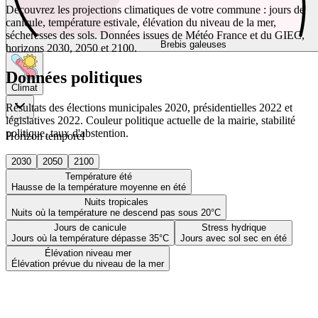
Découvrez les projections climatiques de votre commune : jours de
canicule, température estivale, élévation du niveau de la mer,
sécheresses des sols. Données issues de Météo France et du GIEC,
Brebis galeuses
horizons 2030, 2050 et 2100.
Données politiques
Climat
Résultats des élections municipales 2020, présidentielles 2022 et
législatives 2022. Couleur politique actuelle de la mairie, stabilité
politique, taux d'abstention.
Horizon temporel
2030
2050
2100
Température été
Hausse de la température moyenne en été
Nuits tropicales
Nuits où la température ne descend pas sous 20°C
Jours de canicule
Stress hydrique
Jours où la température dépasse 35°C
Jours avec sol sec en été
Élévation niveau mer
Élévation prévue du niveau de la mer