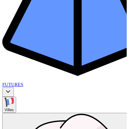
FUTURES
Villes