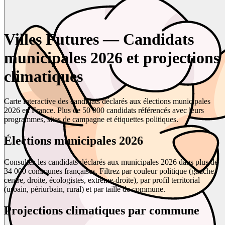
Villes Futures — Candidats
municipales 2026 et projections
climatiques
Carte interactive des candidats déclarés aux élections municipales
2026 en France. Plus de 50 000 candidats référencés avec leurs
programmes, sites de campagne et étiquettes politiques.
Élections municipales 2026
Consultez les candidats déclarés aux municipales 2026 dans plus de
34 000 communes françaises. Filtrez par couleur politique (gauche,
centre, droite, écologistes, extrême-droite), par profil territorial
(urbain, périurbain, rural) et par taille de commune.
Projections climatiques par commune