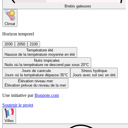
Brebis galeuses
Climat
Horizon temporel
2030
2050
2100
Température été
Hausse de la température moyenne en été
Nuits tropicales
Nuits où la température ne descend pas sous 20°C
Jours de canicule
Stress hydrique
Jours où la température dépasse 35°C
Jours avec sol sec en été
Élévation niveau mer
Élévation prévue du niveau de la mer
Une initiative par
Bonpote.com
Soutenir le projet
Villes