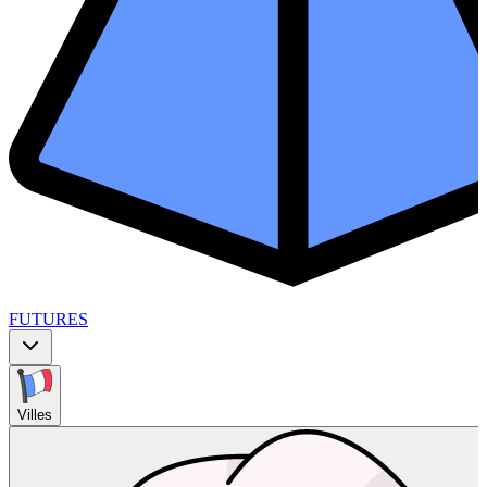
FUTURES
Villes