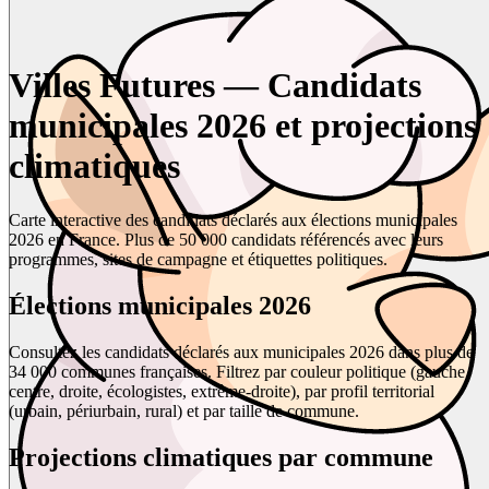
Villes Futures — Candidats
municipales 2026 et projections
climatiques
Carte interactive des candidats déclarés aux élections municipales
2026 en France. Plus de 50 000 candidats référencés avec leurs
programmes, sites de campagne et étiquettes politiques.
Élections municipales 2026
Consultez les candidats déclarés aux municipales 2026 dans plus de
34 000 communes françaises. Filtrez par couleur politique (gauche,
centre, droite, écologistes, extrême-droite), par profil territorial
(urbain, périurbain, rural) et par taille de commune.
Projections climatiques par commune