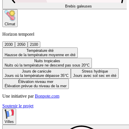
Brebis galeuses
Climat
Horizon temporel
2030
2050
2100
Température été
Hausse de la température moyenne en été
Nuits tropicales
Nuits où la température ne descend pas sous 20°C
Jours de canicule
Stress hydrique
Jours où la température dépasse 35°C
Jours avec sol sec en été
Élévation niveau mer
Élévation prévue du niveau de la mer
Une initiative par
Bonpote.com
Soutenir le projet
Villes