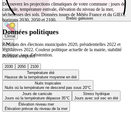
Découvrez les projections climatiques de votre commune : jours de
canicule, température estivale, élévation du niveau de la mer,
sécheresses des sols. Données issues de Météo France et du GIEC,
Brebis galeuses
horizons 2030, 2050 et 2100.
Données politiques
Climat
Résultats des élections municipales 2020, présidentielles 2022 et
législatives 2022. Couleur politique actuelle de la mairie, stabilité
politique, taux d'abstention.
Horizon temporel
2030
2050
2100
Température été
Hausse de la température moyenne en été
Nuits tropicales
Nuits où la température ne descend pas sous 20°C
Jours de canicule
Stress hydrique
Jours où la température dépasse 35°C
Jours avec sol sec en été
Élévation niveau mer
Élévation prévue du niveau de la mer