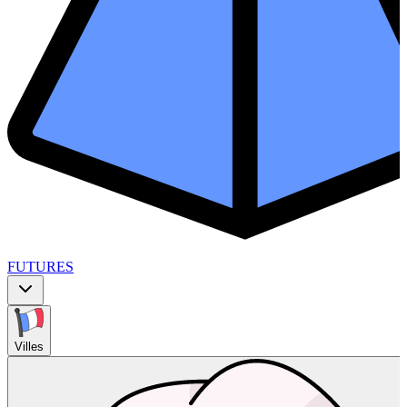
FUTURES
Villes