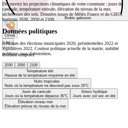
Découvrez les projections climatiques de votre commune : jours de
canicule, température estivale, élévation du niveau de la mer,
sécheresses des sols. Données issues de Météo France et du GIEC,
Brebis galeuses
horizons 2030, 2050 et 2100.
Données politiques
Climat
Résultats des élections municipales 2020, présidentielles 2022 et
législatives 2022. Couleur politique actuelle de la mairie, stabilité
politique, taux d'abstention.
Horizon temporel
2030
2050
2100
Température été
Hausse de la température moyenne en été
Nuits tropicales
Nuits où la température ne descend pas sous 20°C
Jours de canicule
Stress hydrique
Jours où la température dépasse 35°C
Jours avec sol sec en été
Élévation niveau mer
Élévation prévue du niveau de la mer