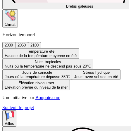
Brebis galeuses
Climat
Horizon temporel
2030
2050
2100
Température été
Hausse de la température moyenne en été
Nuits tropicales
Nuits où la température ne descend pas sous 20°C
Jours de canicule
Stress hydrique
Jours où la température dépasse 35°C
Jours avec sol sec en été
Élévation niveau mer
Élévation prévue du niveau de la mer
Une initiative par
Bonpote.com
Soutenir le projet
Villes