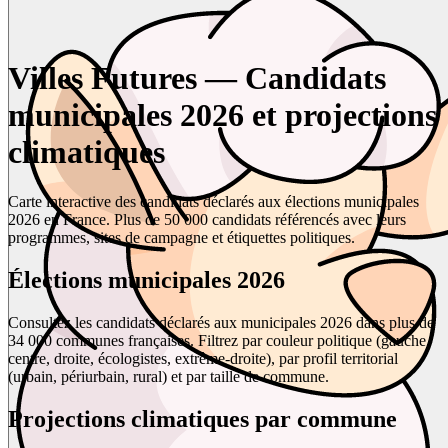
Villes Futures — Candidats
municipales 2026 et projections
climatiques
Carte interactive des candidats déclarés aux élections municipales
2026 en France. Plus de 50 000 candidats référencés avec leurs
programmes, sites de campagne et étiquettes politiques.
Élections municipales 2026
Consultez les candidats déclarés aux municipales 2026 dans plus de
34 000 communes françaises. Filtrez par couleur politique (gauche,
centre, droite, écologistes, extrême-droite), par profil territorial
(urbain, périurbain, rural) et par taille de commune.
Projections climatiques par commune