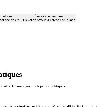
 hydrique
Élévation niveau mer
sol sec en été
Élévation prévue du niveau de la mer
atiques
 sites de campagne et étiquettes politiques.
oite, écologistes, extrême-droite), par profil territorial (urbain,