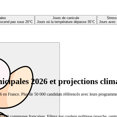
ales
Jours de canicule
Stress
descend pas sous 20°C
Jours où la température dépasse 35°C
Jours avec 
cipales 2026 et projections clim
26 en France. Plus de 50 000 candidats référencés avec leurs programmes,
00 communes françaises. Filtrez par couleur politique (gauche, centre, dr