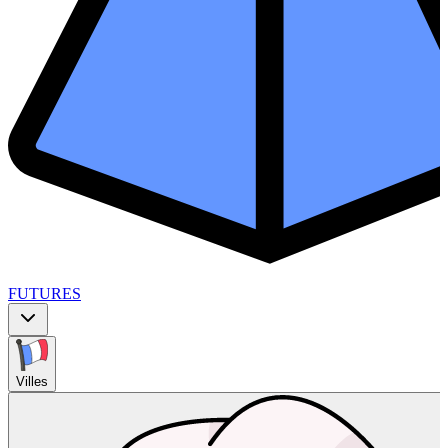
FUTURES
Villes