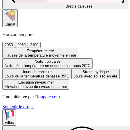
Brebis galeuses
Climat
Horizon temporel
2030
2050
2100
Température été
Hausse de la température moyenne en été
Nuits tropicales
Nuits où la température ne descend pas sous 20°C
Jours de canicule
Stress hydrique
Jours où la température dépasse 35°C
Jours avec sol sec en été
Élévation niveau mer
Élévation prévue du niveau de la mer
Une initiative par
Bonpote.com
Soutenir le projet
Villes