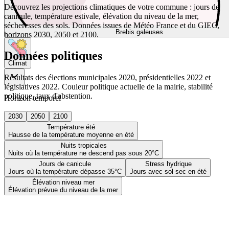
Découvrez les projections climatiques de votre commune : jours de
canicule, température estivale, élévation du niveau de la mer,
sécheresses des sols. Données issues de Météo France et du GIEC,
Brebis galeuses
horizons 2030, 2050 et 2100.
Données politiques
Climat
Résultats des élections municipales 2020, présidentielles 2022 et
législatives 2022. Couleur politique actuelle de la mairie, stabilité
politique, taux d'abstention.
Horizon temporel
2030
2050
2100
Température été
Hausse de la température moyenne en été
Nuits tropicales
Nuits où la température ne descend pas sous 20°C
Jours de canicule
Stress hydrique
Jours où la température dépasse 35°C
Jours avec sol sec en été
Élévation niveau mer
Élévation prévue du niveau de la mer