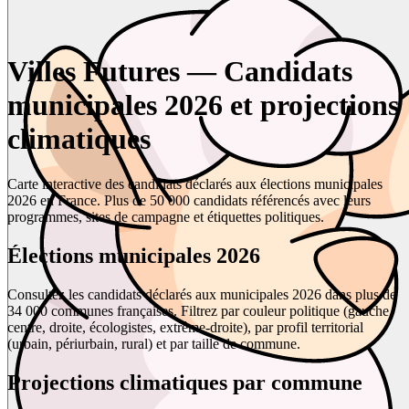
Villes Futures — Candidats
municipales 2026 et projections
climatiques
Carte interactive des candidats déclarés aux élections municipales
2026 en France. Plus de 50 000 candidats référencés avec leurs
programmes, sites de campagne et étiquettes politiques.
Élections municipales 2026
Consultez les candidats déclarés aux municipales 2026 dans plus de
34 000 communes françaises. Filtrez par couleur politique (gauche,
centre, droite, écologistes, extrême-droite), par profil territorial
(urbain, périurbain, rural) et par taille de commune.
Projections climatiques par commune