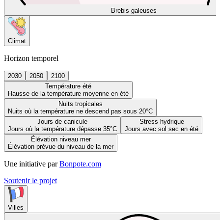
Brebis galeuses
Climat
Horizon temporel
2030
2050
2100
Température été
Hausse de la température moyenne en été
Nuits tropicales
Nuits où la température ne descend pas sous 20°C
Jours de canicule
Stress hydrique
Jours où la température dépasse 35°C
Jours avec sol sec en été
Élévation niveau mer
Élévation prévue du niveau de la mer
Une initiative par
Bonpote.com
Soutenir le projet
Villes