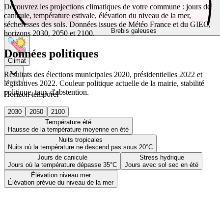
Découvrez les projections climatiques de votre commune : jours de
canicule, température estivale, élévation du niveau de la mer,
sécheresses des sols. Données issues de Météo France et du GIEC,
Brebis galeuses
horizons 2030, 2050 et 2100.
Données politiques
Climat
Résultats des élections municipales 2020, présidentielles 2022 et
législatives 2022. Couleur politique actuelle de la mairie, stabilité
politique, taux d'abstention.
Horizon temporel
2030
2050
2100
Température été
Hausse de la température moyenne en été
Nuits tropicales
Nuits où la température ne descend pas sous 20°C
Jours de canicule
Stress hydrique
Jours où la température dépasse 35°C
Jours avec sol sec en été
Élévation niveau mer
Élévation prévue du niveau de la mer