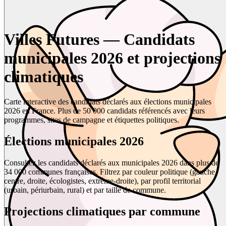
Villes Futures — Candidats
municipales 2026 et projections
climatiques
Carte interactive des candidats déclarés aux élections municipales
2026 en France. Plus de 50 000 candidats référencés avec leurs
programmes, sites de campagne et étiquettes politiques.
Élections municipales 2026
Consultez les candidats déclarés aux municipales 2026 dans plus de
34 000 communes françaises. Filtrez par couleur politique (gauche,
centre, droite, écologistes, extrême-droite), par profil territorial
(urbain, périurbain, rural) et par taille de commune.
Projections climatiques par commune