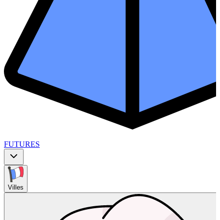
FUTURES
Villes