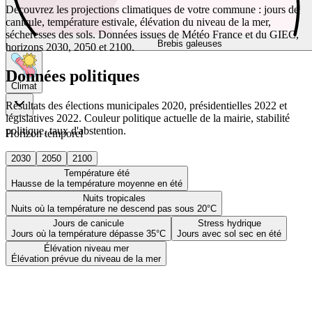
Découvrez les projections climatiques de votre commune : jours de
canicule, température estivale, élévation du niveau de la mer,
sécheresses des sols. Données issues de Météo France et du GIEC,
Brebis galeuses
horizons 2030, 2050 et 2100.
Données politiques
Climat
Résultats des élections municipales 2020, présidentielles 2022 et
législatives 2022. Couleur politique actuelle de la mairie, stabilité
politique, taux d'abstention.
Horizon temporel
2030
2050
2100
Température été
Hausse de la température moyenne en été
Nuits tropicales
Nuits où la température ne descend pas sous 20°C
Jours de canicule
Stress hydrique
Jours où la température dépasse 35°C
Jours avec sol sec en été
Élévation niveau mer
Élévation prévue du niveau de la mer