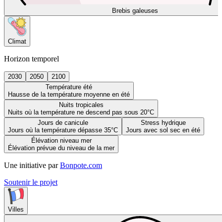
Brebis galeuses
Climat
Horizon temporel
2030
2050
2100
Température été
Hausse de la température moyenne en été
Nuits tropicales
Nuits où la température ne descend pas sous 20°C
Jours de canicule
Stress hydrique
Jours où la température dépasse 35°C
Jours avec sol sec en été
Élévation niveau mer
Élévation prévue du niveau de la mer
Une initiative par
Bonpote.com
Soutenir le projet
Villes