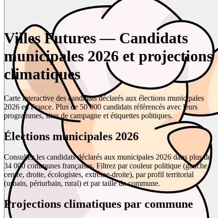
Villes Futures — Candidats
municipales 2026 et projections
climatiques
Carte interactive des candidats déclarés aux élections municipales
2026 en France. Plus de 50 000 candidats référencés avec leurs
programmes, sites de campagne et étiquettes politiques.
Élections municipales 2026
Consultez les candidats déclarés aux municipales 2026 dans plus de
34 000 communes françaises. Filtrez par couleur politique (gauche,
centre, droite, écologistes, extrême-droite), par profil territorial
(urbain, périurbain, rural) et par taille de commune.
Projections climatiques par commune