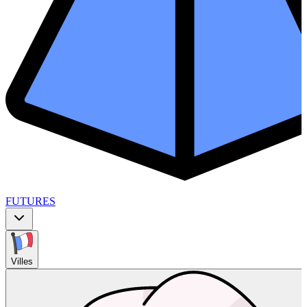
FUTURES
Villes