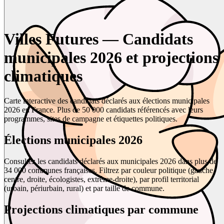
Villes Futures — Candidats
municipales 2026 et projections
climatiques
Carte interactive des candidats déclarés aux élections municipales
2026 en France. Plus de 50 000 candidats référencés avec leurs
programmes, sites de campagne et étiquettes politiques.
Élections municipales 2026
Consultez les candidats déclarés aux municipales 2026 dans plus de
34 000 communes françaises. Filtrez par couleur politique (gauche,
centre, droite, écologistes, extrême-droite), par profil territorial
(urbain, périurbain, rural) et par taille de commune.
Projections climatiques par commune