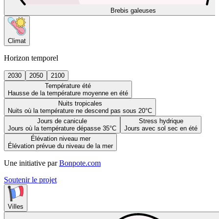
Brebis galeuses
Climat
Horizon temporel
2030
2050
2100
Température été
Hausse de la température moyenne en été
Nuits tropicales
Nuits où la température ne descend pas sous 20°C
Jours de canicule
Stress hydrique
Jours où la température dépasse 35°C
Jours avec sol sec en été
Élévation niveau mer
Élévation prévue du niveau de la mer
Une initiative par
Bonpote.com
Soutenir le projet
Villes