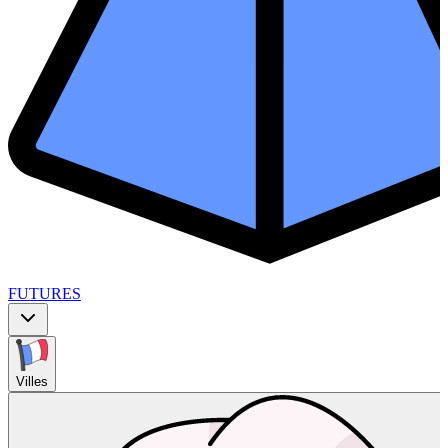
FUTURES
Villes