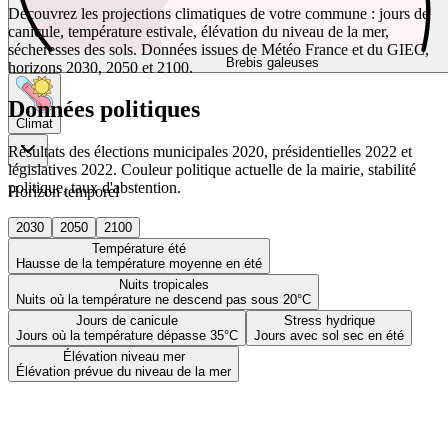
Découvrez les projections climatiques de votre commune : jours de
canicule, température estivale, élévation du niveau de la mer,
sécheresses des sols. Données issues de Météo France et du GIEC,
Brebis galeuses
horizons 2030, 2050 et 2100.
Données politiques
Climat
Résultats des élections municipales 2020, présidentielles 2022 et
législatives 2022. Couleur politique actuelle de la mairie, stabilité
politique, taux d'abstention.
Horizon temporel
2030
2050
2100
Température été
Hausse de la température moyenne en été
Nuits tropicales
Nuits où la température ne descend pas sous 20°C
Jours de canicule
Stress hydrique
Jours où la température dépasse 35°C
Jours avec sol sec en été
Élévation niveau mer
Élévation prévue du niveau de la mer