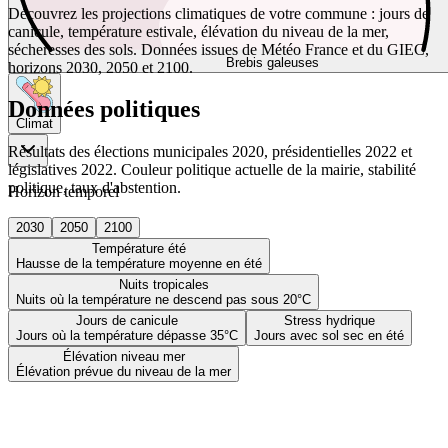
Découvrez les projections climatiques de votre commune : jours de
canicule, température estivale, élévation du niveau de la mer,
sécheresses des sols. Données issues de Météo France et du GIEC,
Brebis galeuses
horizons 2030, 2050 et 2100.
Données politiques
Climat
Résultats des élections municipales 2020, présidentielles 2022 et
législatives 2022. Couleur politique actuelle de la mairie, stabilité
politique, taux d'abstention.
Horizon temporel
2030
2050
2100
Température été
Hausse de la température moyenne en été
Nuits tropicales
Nuits où la température ne descend pas sous 20°C
Jours de canicule
Stress hydrique
Jours où la température dépasse 35°C
Jours avec sol sec en été
Élévation niveau mer
Élévation prévue du niveau de la mer