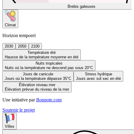
Brebis galeuses
Climat
Horizon temporel
2030
2050
2100
Température été
Hausse de la température moyenne en été
Nuits tropicales
Nuits où la température ne descend pas sous 20°C
Jours de canicule
Stress hydrique
Jours où la température dépasse 35°C
Jours avec sol sec en été
Élévation niveau mer
Élévation prévue du niveau de la mer
Une initiative par
Bonpote.com
Soutenir le projet
Villes