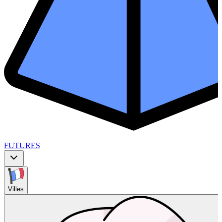
FUTURES
Villes