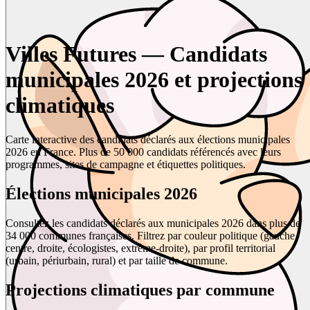
Villes Futures — Candidats
municipales 2026 et projections
climatiques
Carte interactive des candidats déclarés aux élections municipales
2026 en France. Plus de 50 000 candidats référencés avec leurs
programmes, sites de campagne et étiquettes politiques.
Élections municipales 2026
Consultez les candidats déclarés aux municipales 2026 dans plus de
34 000 communes françaises. Filtrez par couleur politique (gauche,
centre, droite, écologistes, extrême-droite), par profil territorial
(urbain, périurbain, rural) et par taille de commune.
Projections climatiques par commune