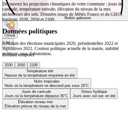
Découvrez les projections climatiques de votre commune : jours de
canicule, température estivale, élévation du niveau de la mer,
sécheresses des sols. Données issues de Météo France et du GIEC,
Brebis galeuses
horizons 2030, 2050 et 2100.
Données politiques
Climat
Résultats des élections municipales 2020, présidentielles 2022 et
législatives 2022. Couleur politique actuelle de la mairie, stabilité
politique, taux d'abstention.
Horizon temporel
2030
2050
2100
Température été
Hausse de la température moyenne en été
Nuits tropicales
Nuits où la température ne descend pas sous 20°C
Jours de canicule
Stress hydrique
Jours où la température dépasse 35°C
Jours avec sol sec en été
Élévation niveau mer
Élévation prévue du niveau de la mer