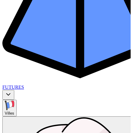
FUTURES
Villes