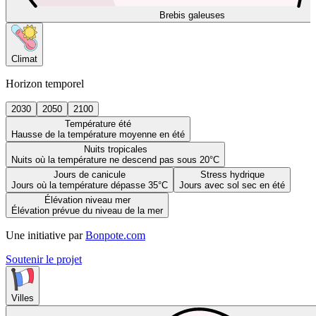
Brebis galeuses
Climat
Horizon temporel
2030
2050
2100
Température été
Hausse de la température moyenne en été
Nuits tropicales
Nuits où la température ne descend pas sous 20°C
Jours de canicule
Stress hydrique
Jours où la température dépasse 35°C
Jours avec sol sec en été
Élévation niveau mer
Élévation prévue du niveau de la mer
Une initiative par
Bonpote.com
Soutenir le projet
Villes