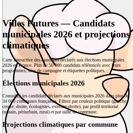
Villes Futures — Candidats
municipales 2026 et projections
climatiques
Carte interactive des candidats déclarés aux élections municipales
2026 en France. Plus de 50 000 candidats référencés avec leurs
programmes, sites de campagne et étiquettes politiques.
Élections municipales 2026
Consultez les candidats déclarés aux municipales 2026 dans plus de
34 000 communes françaises. Filtrez par couleur politique (gauche,
centre, droite, écologistes, extrême-droite), par profil territorial
(urbain, périurbain, rural) et par taille de commune.
Projections climatiques par commune