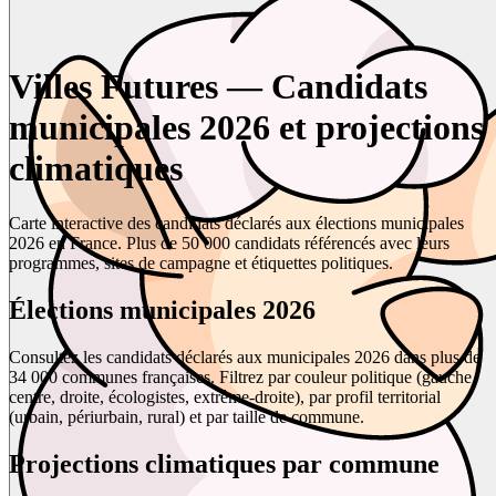
Villes Futures — Candidats
municipales 2026 et projections
climatiques
Carte interactive des candidats déclarés aux élections municipales
2026 en France. Plus de 50 000 candidats référencés avec leurs
programmes, sites de campagne et étiquettes politiques.
Élections municipales 2026
Consultez les candidats déclarés aux municipales 2026 dans plus de
34 000 communes françaises. Filtrez par couleur politique (gauche,
centre, droite, écologistes, extrême-droite), par profil territorial
(urbain, périurbain, rural) et par taille de commune.
Projections climatiques par commune