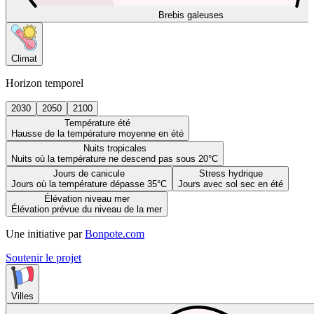
Brebis galeuses
Climat
Horizon temporel
2030
2050
2100
Température été
Hausse de la température moyenne en été
Nuits tropicales
Nuits où la température ne descend pas sous 20°C
Jours de canicule
Stress hydrique
Jours où la température dépasse 35°C
Jours avec sol sec en été
Élévation niveau mer
Élévation prévue du niveau de la mer
Une initiative par
Bonpote.com
Soutenir le projet
Villes