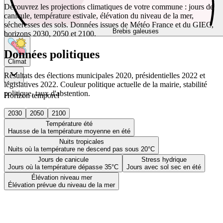
Découvrez les projections climatiques de votre commune : jours de
canicule, température estivale, élévation du niveau de la mer,
sécheresses des sols. Données issues de Météo France et du GIEC,
Brebis galeuses
horizons 2030, 2050 et 2100.
Données politiques
Climat
Résultats des élections municipales 2020, présidentielles 2022 et
législatives 2022. Couleur politique actuelle de la mairie, stabilité
politique, taux d'abstention.
Horizon temporel
2030
2050
2100
Température été
Hausse de la température moyenne en été
Nuits tropicales
Nuits où la température ne descend pas sous 20°C
Jours de canicule
Stress hydrique
Jours où la température dépasse 35°C
Jours avec sol sec en été
Élévation niveau mer
Élévation prévue du niveau de la mer