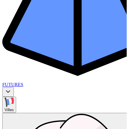
FUTURES
Villes