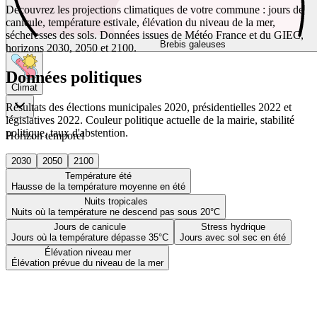
Découvrez les projections climatiques de votre commune : jours de
canicule, température estivale, élévation du niveau de la mer,
sécheresses des sols. Données issues de Météo France et du GIEC,
Brebis galeuses
horizons 2030, 2050 et 2100.
Données politiques
Climat
Résultats des élections municipales 2020, présidentielles 2022 et
législatives 2022. Couleur politique actuelle de la mairie, stabilité
politique, taux d'abstention.
Horizon temporel
2030
2050
2100
Température été
Hausse de la température moyenne en été
Nuits tropicales
Nuits où la température ne descend pas sous 20°C
Jours de canicule
Stress hydrique
Jours où la température dépasse 35°C
Jours avec sol sec en été
Élévation niveau mer
Élévation prévue du niveau de la mer