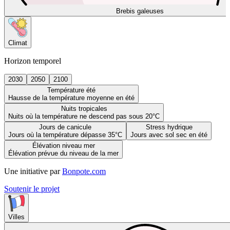
Brebis galeuses
Climat
Horizon temporel
2030
2050
2100
Température été
Hausse de la température moyenne en été
Nuits tropicales
Nuits où la température ne descend pas sous 20°C
Jours de canicule
Stress hydrique
Jours où la température dépasse 35°C
Jours avec sol sec en été
Élévation niveau mer
Élévation prévue du niveau de la mer
Une initiative par
Bonpote.com
Soutenir le projet
Villes