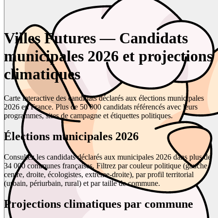
Villes Futures — Candidats
municipales 2026 et projections
climatiques
Carte interactive des candidats déclarés aux élections municipales
2026 en France. Plus de 50 000 candidats référencés avec leurs
programmes, sites de campagne et étiquettes politiques.
Élections municipales 2026
Consultez les candidats déclarés aux municipales 2026 dans plus de
34 000 communes françaises. Filtrez par couleur politique (gauche,
centre, droite, écologistes, extrême-droite), par profil territorial
(urbain, périurbain, rural) et par taille de commune.
Projections climatiques par commune