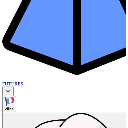
FUTURES
Villes