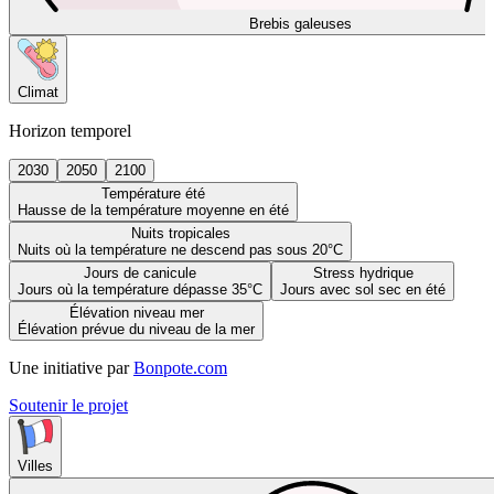
Brebis galeuses
Climat
Horizon temporel
2030
2050
2100
Température été
Hausse de la température moyenne en été
Nuits tropicales
Nuits où la température ne descend pas sous 20°C
Jours de canicule
Stress hydrique
Jours où la température dépasse 35°C
Jours avec sol sec en été
Élévation niveau mer
Élévation prévue du niveau de la mer
Une initiative par
Bonpote.com
Soutenir le projet
Villes