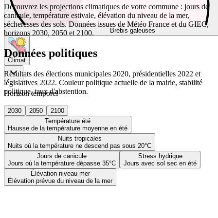
Découvrez les projections climatiques de votre commune : jours de
canicule, température estivale, élévation du niveau de la mer,
sécheresses des sols. Données issues de Météo France et du GIEC,
Brebis galeuses
horizons 2030, 2050 et 2100.
Données politiques
Climat
Résultats des élections municipales 2020, présidentielles 2022 et
législatives 2022. Couleur politique actuelle de la mairie, stabilité
politique, taux d'abstention.
Horizon temporel
2030
2050
2100
Température été
Hausse de la température moyenne en été
Nuits tropicales
Nuits où la température ne descend pas sous 20°C
Jours de canicule
Stress hydrique
Jours où la température dépasse 35°C
Jours avec sol sec en été
Élévation niveau mer
Élévation prévue du niveau de la mer