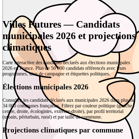
Villes Futures — Candidats
municipales 2026 et projections
climatiques
Carte interactive des candidats déclarés aux élections municipales
2026 en France. Plus de 50 000 candidats référencés avec leurs
programmes, sites de campagne et étiquettes politiques.
Élections municipales 2026
Consultez les candidats déclarés aux municipales 2026 dans plus de
34 000 communes françaises. Filtrez par couleur politique (gauche,
centre, droite, écologistes, extrême-droite), par profil territorial
(urbain, périurbain, rural) et par taille de commune.
Projections climatiques par commune