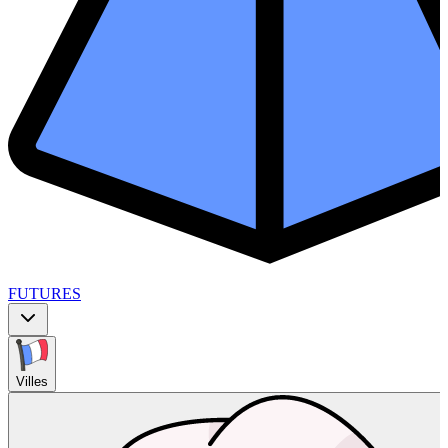
FUTURES
Villes