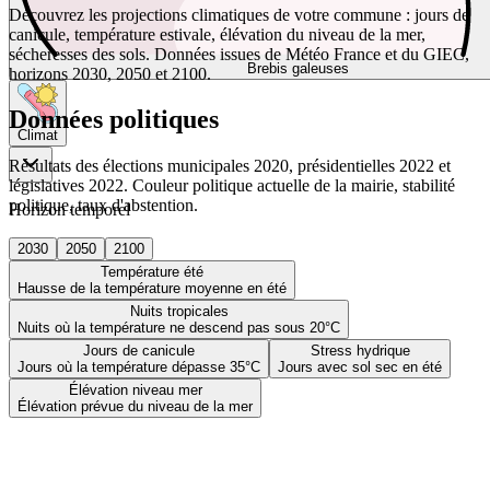
Découvrez les projections climatiques de votre commune : jours de
canicule, température estivale, élévation du niveau de la mer,
sécheresses des sols. Données issues de Météo France et du GIEC,
Brebis galeuses
horizons 2030, 2050 et 2100.
Données politiques
Climat
Résultats des élections municipales 2020, présidentielles 2022 et
législatives 2022. Couleur politique actuelle de la mairie, stabilité
politique, taux d'abstention.
Horizon temporel
2030
2050
2100
Température été
Hausse de la température moyenne en été
Nuits tropicales
Nuits où la température ne descend pas sous 20°C
Jours de canicule
Stress hydrique
Jours où la température dépasse 35°C
Jours avec sol sec en été
Élévation niveau mer
Élévation prévue du niveau de la mer