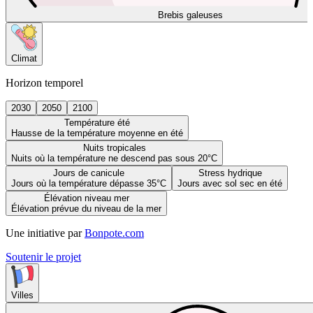
Brebis galeuses
Climat
Horizon temporel
2030
2050
2100
Température été
Hausse de la température moyenne en été
Nuits tropicales
Nuits où la température ne descend pas sous 20°C
Jours de canicule
Stress hydrique
Jours où la température dépasse 35°C
Jours avec sol sec en été
Élévation niveau mer
Élévation prévue du niveau de la mer
Une initiative par
Bonpote.com
Soutenir le projet
Villes