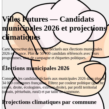
Villes Futures — Candidats
municipales 2026 et projections
climatiques
Carte interactive des candidats déclarés aux élections municipales
2026 en France. Plus de 50 000 candidats référencés avec leurs
programmes, sites de campagne et étiquettes politiques.
Élections municipales 2026
Consultez les candidats déclarés aux municipales 2026 dans plus de
34 000 communes françaises. Filtrez par couleur politique (gauche,
centre, droite, écologistes, extrême-droite), par profil territorial
(urbain, périurbain, rural) et par taille de commune.
Projections climatiques par commune