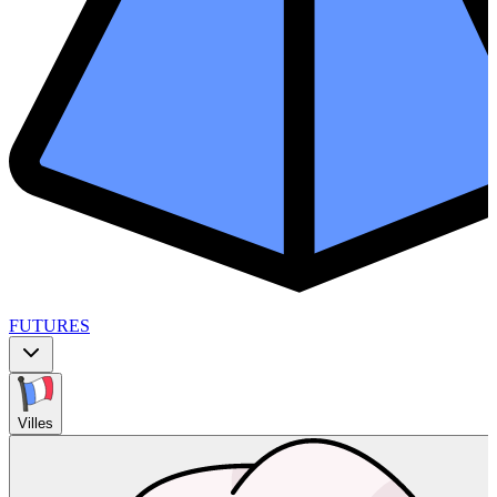
FUTURES
Villes