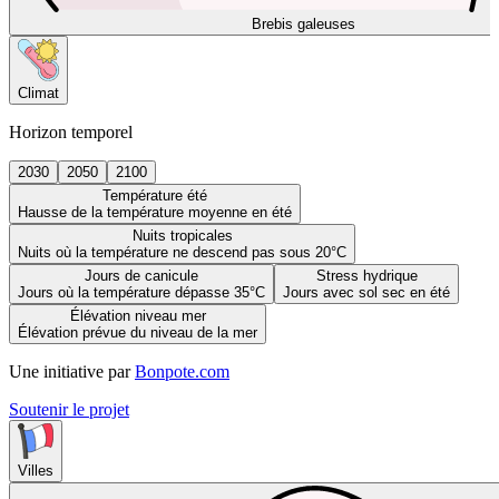
Brebis galeuses
Climat
Horizon temporel
2030
2050
2100
Température été
Hausse de la température moyenne en été
Nuits tropicales
Nuits où la température ne descend pas sous 20°C
Jours de canicule
Stress hydrique
Jours où la température dépasse 35°C
Jours avec sol sec en été
Élévation niveau mer
Élévation prévue du niveau de la mer
Une initiative par
Bonpote.com
Soutenir le projet
Villes