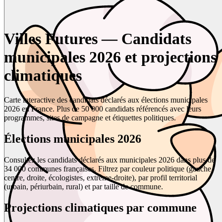
Villes Futures — Candidats
municipales 2026 et projections
climatiques
Carte interactive des candidats déclarés aux élections municipales
2026 en France. Plus de 50 000 candidats référencés avec leurs
programmes, sites de campagne et étiquettes politiques.
Élections municipales 2026
Consultez les candidats déclarés aux municipales 2026 dans plus de
34 000 communes françaises. Filtrez par couleur politique (gauche,
centre, droite, écologistes, extrême-droite), par profil territorial
(urbain, périurbain, rural) et par taille de commune.
Projections climatiques par commune