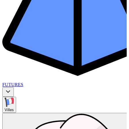
FUTURES
Villes