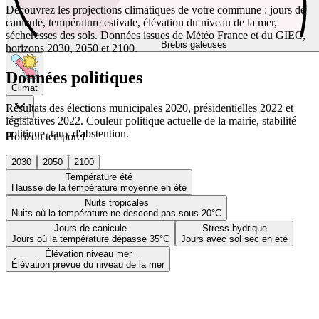
Découvrez les projections climatiques de votre commune : jours de
canicule, température estivale, élévation du niveau de la mer,
sécheresses des sols. Données issues de Météo France et du GIEC,
Brebis galeuses
horizons 2030, 2050 et 2100.
Données politiques
Climat
Résultats des élections municipales 2020, présidentielles 2022 et
législatives 2022. Couleur politique actuelle de la mairie, stabilité
politique, taux d'abstention.
Horizon temporel
2030
2050
2100
Température été
Hausse de la température moyenne en été
Nuits tropicales
Nuits où la température ne descend pas sous 20°C
Jours de canicule
Stress hydrique
Jours où la température dépasse 35°C
Jours avec sol sec en été
Élévation niveau mer
Élévation prévue du niveau de la mer