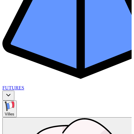
FUTURES
Villes