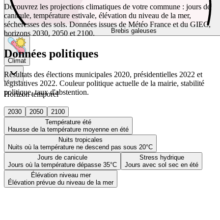
Découvrez les projections climatiques de votre commune : jours de
canicule, température estivale, élévation du niveau de la mer,
sécheresses des sols. Données issues de Météo France et du GIEC,
Brebis galeuses
horizons 2030, 2050 et 2100.
Données politiques
Climat
Résultats des élections municipales 2020, présidentielles 2022 et
législatives 2022. Couleur politique actuelle de la mairie, stabilité
politique, taux d'abstention.
Horizon temporel
2030
2050
2100
Température été
Hausse de la température moyenne en été
Nuits tropicales
Nuits où la température ne descend pas sous 20°C
Jours de canicule
Stress hydrique
Jours où la température dépasse 35°C
Jours avec sol sec en été
Élévation niveau mer
Élévation prévue du niveau de la mer