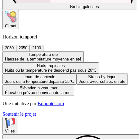
Brebis galeuses
Climat
Horizon temporel
2030
2050
2100
Température été
Hausse de la température moyenne en été
Nuits tropicales
Nuits où la température ne descend pas sous 20°C
Jours de canicule
Stress hydrique
Jours où la température dépasse 35°C
Jours avec sol sec en été
Élévation niveau mer
Élévation prévue du niveau de la mer
Une initiative par
Bonpote.com
Soutenir le projet
Villes