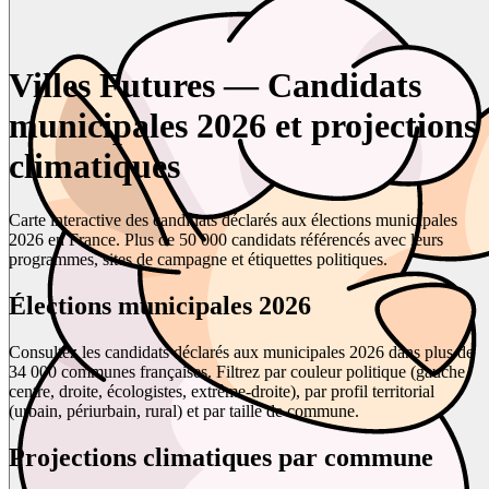
Villes Futures — Candidats
municipales 2026 et projections
climatiques
Carte interactive des candidats déclarés aux élections municipales
2026 en France. Plus de 50 000 candidats référencés avec leurs
programmes, sites de campagne et étiquettes politiques.
Élections municipales 2026
Consultez les candidats déclarés aux municipales 2026 dans plus de
34 000 communes françaises. Filtrez par couleur politique (gauche,
centre, droite, écologistes, extrême-droite), par profil territorial
(urbain, périurbain, rural) et par taille de commune.
Projections climatiques par commune