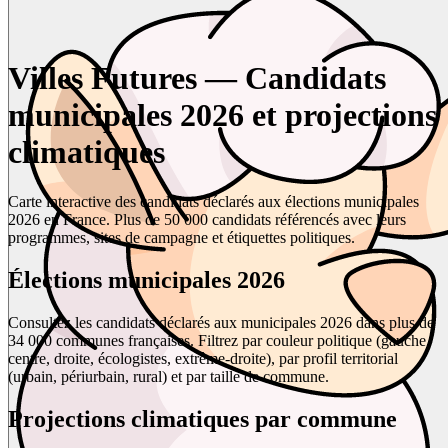
Villes Futures — Candidats
municipales 2026 et projections
climatiques
Carte interactive des candidats déclarés aux élections municipales
2026 en France. Plus de 50 000 candidats référencés avec leurs
programmes, sites de campagne et étiquettes politiques.
Élections municipales 2026
Consultez les candidats déclarés aux municipales 2026 dans plus de
34 000 communes françaises. Filtrez par couleur politique (gauche,
centre, droite, écologistes, extrême-droite), par profil territorial
(urbain, périurbain, rural) et par taille de commune.
Projections climatiques par commune