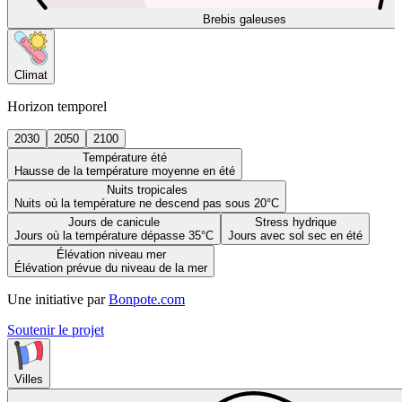
Brebis galeuses
Climat
Horizon temporel
2030
2050
2100
Température été
Hausse de la température moyenne en été
Nuits tropicales
Nuits où la température ne descend pas sous 20°C
Jours de canicule
Stress hydrique
Jours où la température dépasse 35°C
Jours avec sol sec en été
Élévation niveau mer
Élévation prévue du niveau de la mer
Une initiative par
Bonpote.com
Soutenir le projet
Villes