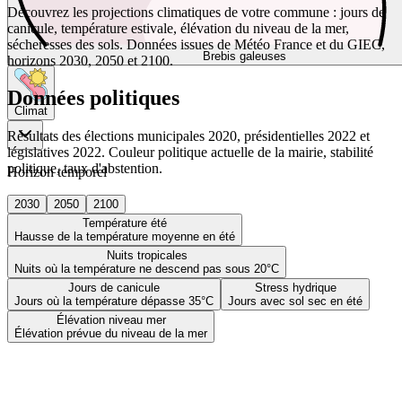
Découvrez les projections climatiques de votre commune : jours de
canicule, température estivale, élévation du niveau de la mer,
sécheresses des sols. Données issues de Météo France et du GIEC,
Brebis galeuses
horizons 2030, 2050 et 2100.
Données politiques
Climat
Résultats des élections municipales 2020, présidentielles 2022 et
législatives 2022. Couleur politique actuelle de la mairie, stabilité
politique, taux d'abstention.
Horizon temporel
2030
2050
2100
Température été
Hausse de la température moyenne en été
Nuits tropicales
Nuits où la température ne descend pas sous 20°C
Jours de canicule
Stress hydrique
Jours où la température dépasse 35°C
Jours avec sol sec en été
Élévation niveau mer
Élévation prévue du niveau de la mer