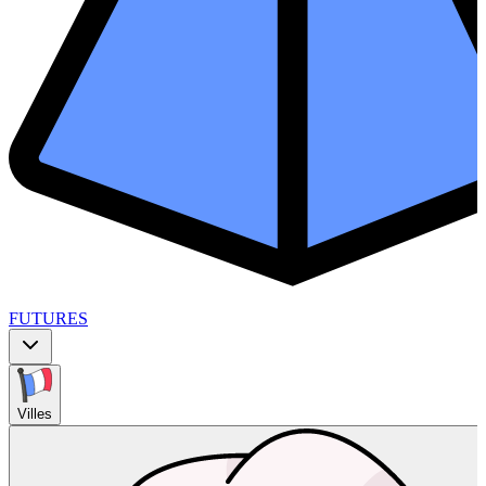
FUTURES
Villes