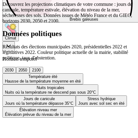
Découvrez les projections climatiques de votre commune : jours de
canicule, température estivale, élévation du niveau de la mer,
sécheresses des sols. Données issues de Météo France et du GIEC,
Brebis galeuses
horizons 2030, 2050 et 2100.
Données politiques
Climat
Résultats des élections municipales 2020, présidentielles 2022 et
législatives 2022. Couleur politique actuelle de la mairie, stabilité
politique, taux d'abstention.
Horizon temporel
2030
2050
2100
Température été
Hausse de la température moyenne en été
Nuits tropicales
Nuits où la température ne descend pas sous 20°C
Jours de canicule
Stress hydrique
Jours où la température dépasse 35°C
Jours avec sol sec en été
Élévation niveau mer
Élévation prévue du niveau de la mer