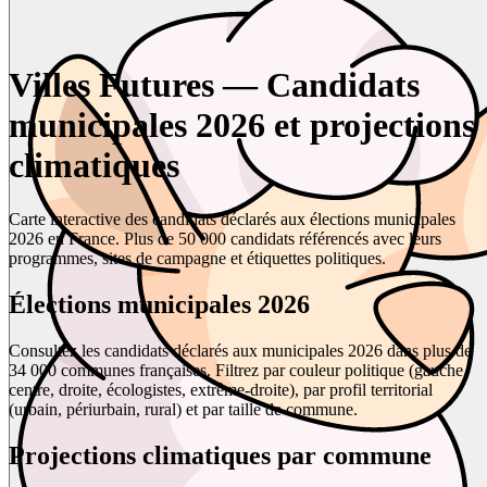
Villes Futures — Candidats
municipales 2026 et projections
climatiques
Carte interactive des candidats déclarés aux élections municipales
2026 en France. Plus de 50 000 candidats référencés avec leurs
programmes, sites de campagne et étiquettes politiques.
Élections municipales 2026
Consultez les candidats déclarés aux municipales 2026 dans plus de
34 000 communes françaises. Filtrez par couleur politique (gauche,
centre, droite, écologistes, extrême-droite), par profil territorial
(urbain, périurbain, rural) et par taille de commune.
Projections climatiques par commune