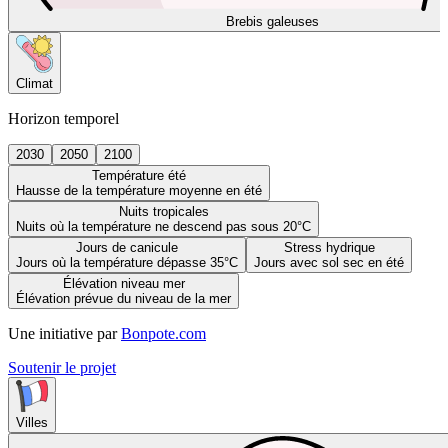
Brebis galeuses
Climat
Horizon temporel
2030
2050
2100
Température été
Hausse de la température moyenne en été
Nuits tropicales
Nuits où la température ne descend pas sous 20°C
Jours de canicule
Stress hydrique
Jours où la température dépasse 35°C
Jours avec sol sec en été
Élévation niveau mer
Élévation prévue du niveau de la mer
Une initiative par
Bonpote.com
Soutenir le projet
Villes