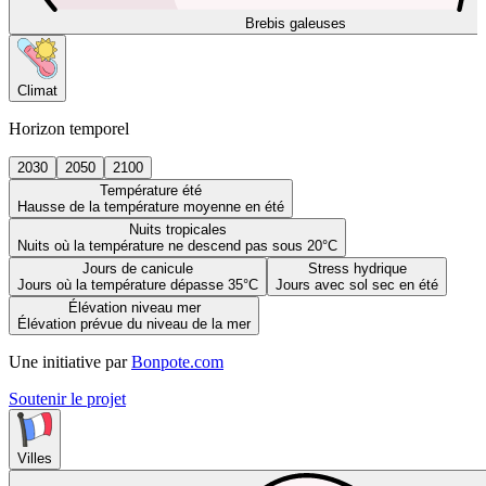
Brebis galeuses
Climat
Horizon temporel
2030
2050
2100
Température été
Hausse de la température moyenne en été
Nuits tropicales
Nuits où la température ne descend pas sous 20°C
Jours de canicule
Stress hydrique
Jours où la température dépasse 35°C
Jours avec sol sec en été
Élévation niveau mer
Élévation prévue du niveau de la mer
Une initiative par
Bonpote.com
Soutenir le projet
Villes