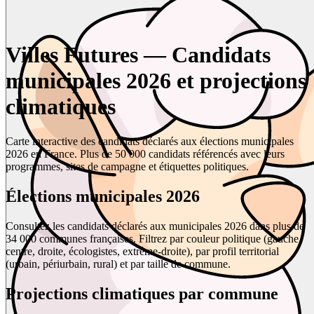
Villes Futures — Candidats
municipales 2026 et projections
climatiques
Carte interactive des candidats déclarés aux élections municipales
2026 en France. Plus de 50 000 candidats référencés avec leurs
programmes, sites de campagne et étiquettes politiques.
Élections municipales 2026
Consultez les candidats déclarés aux municipales 2026 dans plus de
34 000 communes françaises. Filtrez par couleur politique (gauche,
centre, droite, écologistes, extrême-droite), par profil territorial
(urbain, périurbain, rural) et par taille de commune.
Projections climatiques par commune