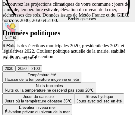
Découvrez les projections climatiques de votre commune : jours de
canicule, température estivale, élévation du niveau de la mer,
sécheresses des sols. Données issues de Météo France et du GIEC,
Brebis galeuses
horizons 2030, 2050 et 2100.
Données politiques
Climat
Résultats des élections municipales 2020, présidentielles 2022 et
législatives 2022. Couleur politique actuelle de la mairie, stabilité
politique, taux d'abstention.
Horizon temporel
2030
2050
2100
Température été
Hausse de la température moyenne en été
Nuits tropicales
Nuits où la température ne descend pas sous 20°C
Jours de canicule
Stress hydrique
Jours où la température dépasse 35°C
Jours avec sol sec en été
Élévation niveau mer
Élévation prévue du niveau de la mer