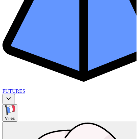
FUTURES
Villes