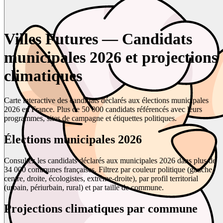
Villes Futures — Candidats
municipales 2026 et projections
climatiques
Carte interactive des candidats déclarés aux élections municipales
2026 en France. Plus de 50 000 candidats référencés avec leurs
programmes, sites de campagne et étiquettes politiques.
Élections municipales 2026
Consultez les candidats déclarés aux municipales 2026 dans plus de
34 000 communes françaises. Filtrez par couleur politique (gauche,
centre, droite, écologistes, extrême-droite), par profil territorial
(urbain, périurbain, rural) et par taille de commune.
Projections climatiques par commune