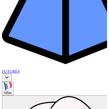
FUTURES
Villes