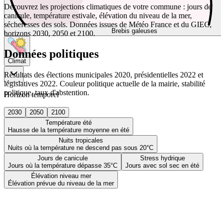
Découvrez les projections climatiques de votre commune : jours de
canicule, température estivale, élévation du niveau de la mer,
sécheresses des sols. Données issues de Météo France et du GIEC,
Brebis galeuses
horizons 2030, 2050 et 2100.
Données politiques
Climat
Résultats des élections municipales 2020, présidentielles 2022 et
législatives 2022. Couleur politique actuelle de la mairie, stabilité
politique, taux d'abstention.
Horizon temporel
2030
2050
2100
Température été
Hausse de la température moyenne en été
Nuits tropicales
Nuits où la température ne descend pas sous 20°C
Jours de canicule
Stress hydrique
Jours où la température dépasse 35°C
Jours avec sol sec en été
Élévation niveau mer
Élévation prévue du niveau de la mer