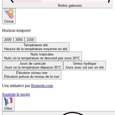
Brebis galeuses
Climat
Horizon temporel
2030
2050
2100
Température été
Hausse de la température moyenne en été
Nuits tropicales
Nuits où la température ne descend pas sous 20°C
Jours de canicule
Stress hydrique
Jours où la température dépasse 35°C
Jours avec sol sec en été
Élévation niveau mer
Élévation prévue du niveau de la mer
Une initiative par
Bonpote.com
Soutenir le projet
Villes