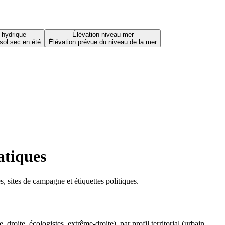
 hydrique
Élévation niveau mer
sol sec en été
Élévation prévue du niveau de la mer
atiques
 sites de campagne et étiquettes politiques.
oite, écologistes, extrême-droite), par profil territorial (urbain,