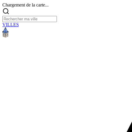
Chargement de la carte...
VILLES