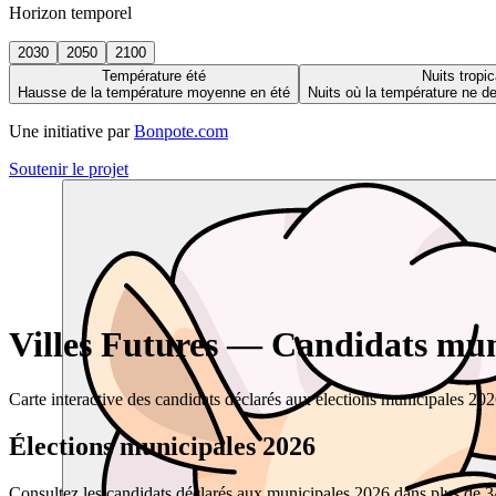
Horizon temporel
2030
2050
2100
Température été
Nuits tropic
Hausse de la température moyenne en été
Nuits où la température ne 
Une initiative par
Bonpote.com
Soutenir le projet
Villes Futures — Candidats muni
Carte interactive des candidats déclarés aux élections municipales 20
Élections municipales 2026
Consultez les candidats déclarés aux municipales 2026 dans plus de 34 0