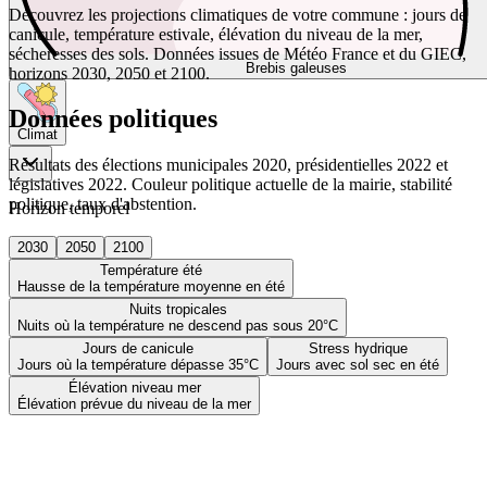
Découvrez les projections climatiques de votre commune : jours de
canicule, température estivale, élévation du niveau de la mer,
sécheresses des sols. Données issues de Météo France et du GIEC,
Brebis galeuses
horizons 2030, 2050 et 2100.
Données politiques
Climat
Résultats des élections municipales 2020, présidentielles 2022 et
législatives 2022. Couleur politique actuelle de la mairie, stabilité
politique, taux d'abstention.
Horizon temporel
2030
2050
2100
Température été
Hausse de la température moyenne en été
Nuits tropicales
Nuits où la température ne descend pas sous 20°C
Jours de canicule
Stress hydrique
Jours où la température dépasse 35°C
Jours avec sol sec en été
Élévation niveau mer
Élévation prévue du niveau de la mer