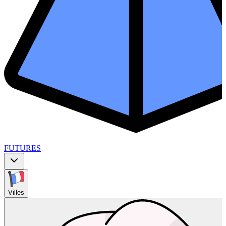
FUTURES
Villes