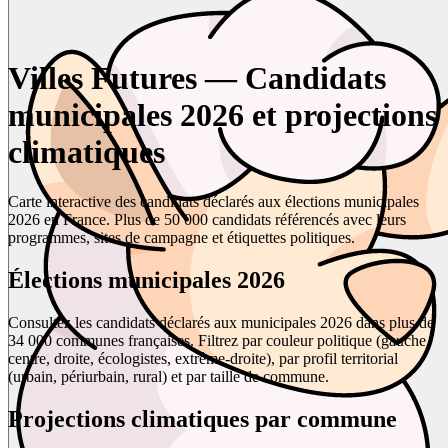
Villes Futures — Candidats
municipales 2026 et projections
climatiques
Carte interactive des candidats déclarés aux élections municipales
2026 en France. Plus de 50 000 candidats référencés avec leurs
programmes, sites de campagne et étiquettes politiques.
Élections municipales 2026
Consultez les candidats déclarés aux municipales 2026 dans plus de
34 000 communes françaises. Filtrez par couleur politique (gauche,
centre, droite, écologistes, extrême-droite), par profil territorial
(urbain, périurbain, rural) et par taille de commune.
Projections climatiques par commune