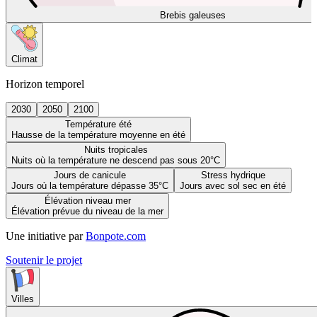
Brebis galeuses
Climat
Horizon temporel
2030
2050
2100
Température été
Hausse de la température moyenne en été
Nuits tropicales
Nuits où la température ne descend pas sous 20°C
Jours de canicule
Stress hydrique
Jours où la température dépasse 35°C
Jours avec sol sec en été
Élévation niveau mer
Élévation prévue du niveau de la mer
Une initiative par
Bonpote.com
Soutenir le projet
Villes