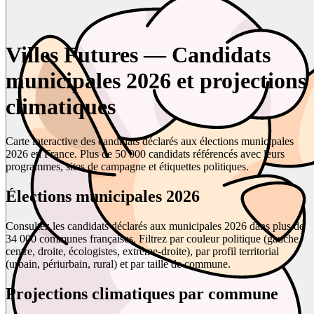
Villes Futures — Candidats
municipales 2026 et projections
climatiques
Carte interactive des candidats déclarés aux élections municipales
2026 en France. Plus de 50 000 candidats référencés avec leurs
programmes, sites de campagne et étiquettes politiques.
Élections municipales 2026
Consultez les candidats déclarés aux municipales 2026 dans plus de
34 000 communes françaises. Filtrez par couleur politique (gauche,
centre, droite, écologistes, extrême-droite), par profil territorial
(urbain, périurbain, rural) et par taille de commune.
Projections climatiques par commune