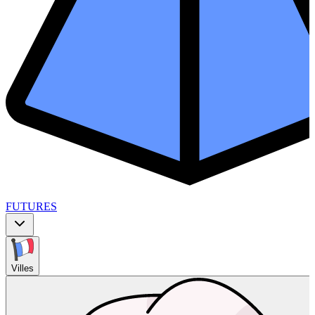
FUTURES
Villes