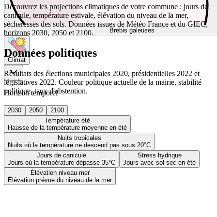
Découvrez les projections climatiques de votre commune : jours de
canicule, température estivale, élévation du niveau de la mer,
sécheresses des sols. Données issues de Météo France et du GIEC,
Brebis galeuses
horizons 2030, 2050 et 2100.
Données politiques
Climat
Résultats des élections municipales 2020, présidentielles 2022 et
législatives 2022. Couleur politique actuelle de la mairie, stabilité
politique, taux d'abstention.
Horizon temporel
2030
2050
2100
Température été
Hausse de la température moyenne en été
Nuits tropicales
Nuits où la température ne descend pas sous 20°C
Jours de canicule
Stress hydrique
Jours où la température dépasse 35°C
Jours avec sol sec en été
Élévation niveau mer
Élévation prévue du niveau de la mer