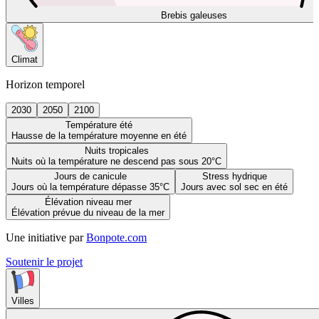
Brebis galeuses
Climat
Horizon temporel
2030
2050
2100
Température été
Hausse de la température moyenne en été
Nuits tropicales
Nuits où la température ne descend pas sous 20°C
Jours de canicule
Stress hydrique
Jours où la température dépasse 35°C
Jours avec sol sec en été
Élévation niveau mer
Élévation prévue du niveau de la mer
Une initiative par
Bonpote.com
Soutenir le projet
Villes