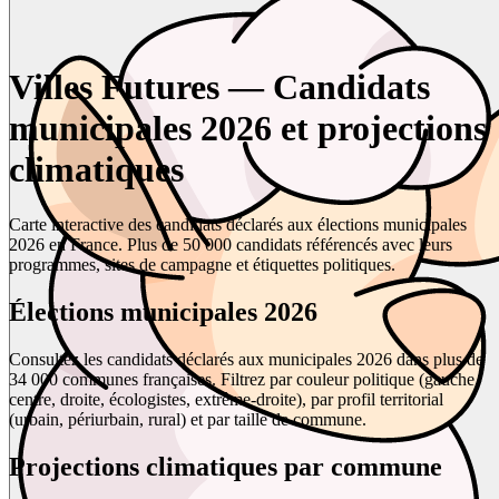
Villes Futures — Candidats
municipales 2026 et projections
climatiques
Carte interactive des candidats déclarés aux élections municipales
2026 en France. Plus de 50 000 candidats référencés avec leurs
programmes, sites de campagne et étiquettes politiques.
Élections municipales 2026
Consultez les candidats déclarés aux municipales 2026 dans plus de
34 000 communes françaises. Filtrez par couleur politique (gauche,
centre, droite, écologistes, extrême-droite), par profil territorial
(urbain, périurbain, rural) et par taille de commune.
Projections climatiques par commune