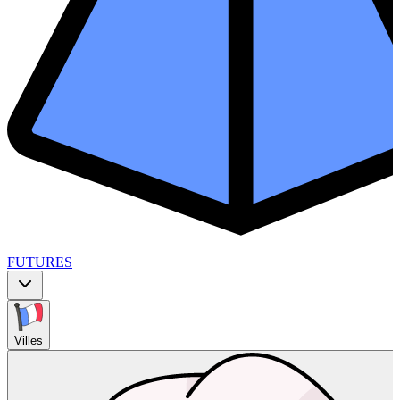
FUTURES
Villes