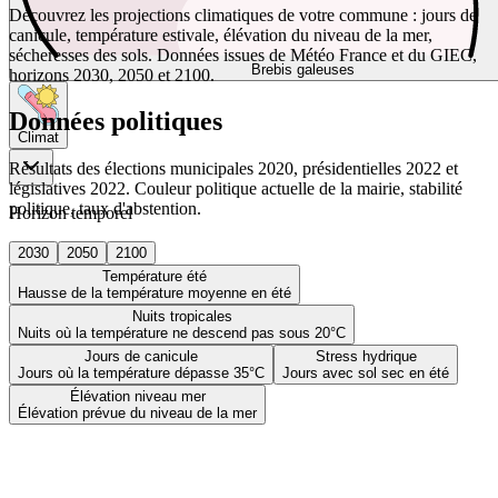
Découvrez les projections climatiques de votre commune : jours de
canicule, température estivale, élévation du niveau de la mer,
sécheresses des sols. Données issues de Météo France et du GIEC,
Brebis galeuses
horizons 2030, 2050 et 2100.
Données politiques
Climat
Résultats des élections municipales 2020, présidentielles 2022 et
législatives 2022. Couleur politique actuelle de la mairie, stabilité
politique, taux d'abstention.
Horizon temporel
2030
2050
2100
Température été
Hausse de la température moyenne en été
Nuits tropicales
Nuits où la température ne descend pas sous 20°C
Jours de canicule
Stress hydrique
Jours où la température dépasse 35°C
Jours avec sol sec en été
Élévation niveau mer
Élévation prévue du niveau de la mer