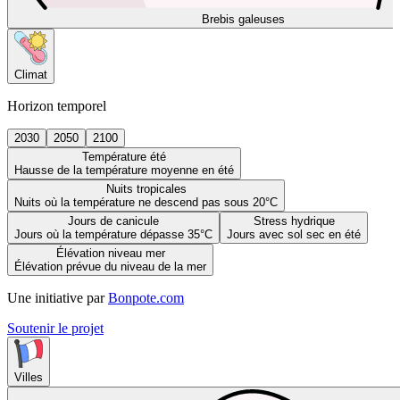
Brebis galeuses
Climat
Horizon temporel
2030
2050
2100
Température été
Hausse de la température moyenne en été
Nuits tropicales
Nuits où la température ne descend pas sous 20°C
Jours de canicule
Stress hydrique
Jours où la température dépasse 35°C
Jours avec sol sec en été
Élévation niveau mer
Élévation prévue du niveau de la mer
Une initiative par
Bonpote.com
Soutenir le projet
Villes