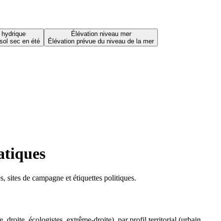
 hydrique
Élévation niveau mer
sol sec en été
Élévation prévue du niveau de la mer
atiques
 sites de campagne et étiquettes politiques.
oite, écologistes, extrême-droite), par profil territorial (urbain,