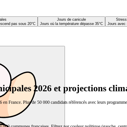
ales
Jours de canicule
Stress
descend pas sous 20°C
Jours où la température dépasse 35°C
Jours avec 
cipales 2026 et projections clim
26 en France. Plus de 50 000 candidats référencés avec leurs programmes,
00 communes françaises. Filtrez par couleur politique (gauche, centre, dr