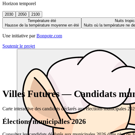
Horizon temporel
2030
2050
2100
Température été
Nuits tropic
Hausse de la température moyenne en été
Nuits où la température ne 
Une initiative par
Bonpote.com
Soutenir le projet
Villes Futures — Candidats muni
Carte interactive des candidats déclarés aux élections municipales 20
Élections municipales 2026
Consultez les candidats déclarés aux municipales 2026 dans plus de 34 0