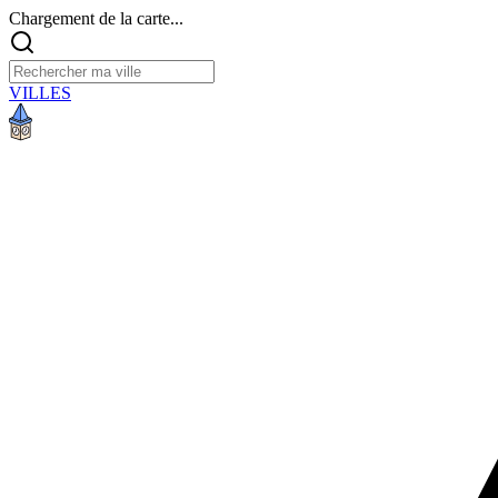
Chargement de la carte...
VILLES