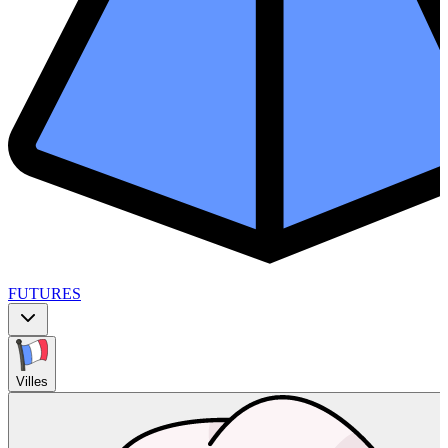
FUTURES
Villes