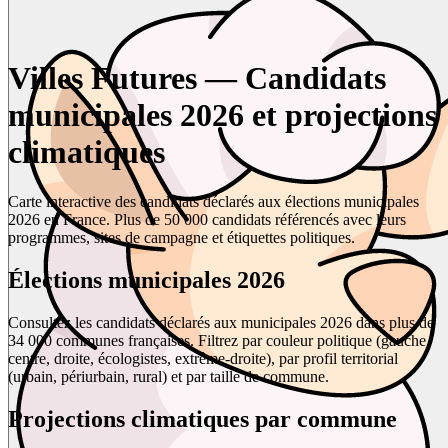
Villes Futures — Candidats
municipales 2026 et projections
climatiques
Carte interactive des candidats déclarés aux élections municipales
2026 en France. Plus de 50 000 candidats référencés avec leurs
programmes, sites de campagne et étiquettes politiques.
Élections municipales 2026
Consultez les candidats déclarés aux municipales 2026 dans plus de
34 000 communes françaises. Filtrez par couleur politique (gauche,
centre, droite, écologistes, extrême-droite), par profil territorial
(urbain, périurbain, rural) et par taille de commune.
Projections climatiques par commune