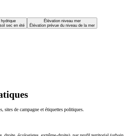
 hydrique
Élévation niveau mer
sol sec en été
Élévation prévue du niveau de la mer
atiques
 sites de campagne et étiquettes politiques.
oite, écologistes, extrême-droite), par profil territorial (urbain,