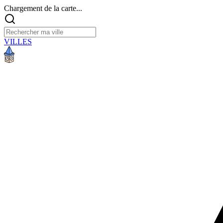
Chargement de la carte...
VILLES