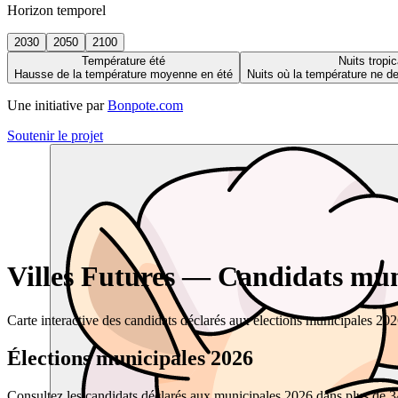
Horizon temporel
2030
2050
2100
Température été
Nuits tropic
Hausse de la température moyenne en été
Nuits où la température ne 
Une initiative par
Bonpote.com
Soutenir le projet
Villes Futures — Candidats muni
Carte interactive des candidats déclarés aux élections municipales 20
Élections municipales 2026
Consultez les candidats déclarés aux municipales 2026 dans plus de 34 0