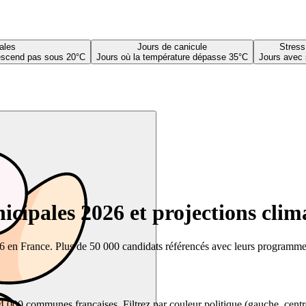
ales
Jours de canicule
Stress
descend pas sous 20°C
Jours où la température dépasse 35°C
Jours avec 
cipales 2026 et projections clim
26 en France. Plus de 50 000 candidats référencés avec leurs programmes,
00 communes françaises. Filtrez par couleur politique (gauche, centre, dr