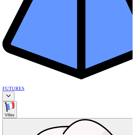
FUTURES
Villes