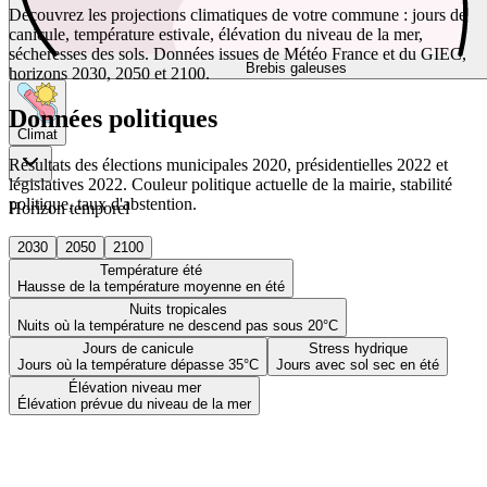
Découvrez les projections climatiques de votre commune : jours de
canicule, température estivale, élévation du niveau de la mer,
sécheresses des sols. Données issues de Météo France et du GIEC,
Brebis galeuses
horizons 2030, 2050 et 2100.
Données politiques
Climat
Résultats des élections municipales 2020, présidentielles 2022 et
législatives 2022. Couleur politique actuelle de la mairie, stabilité
politique, taux d'abstention.
Horizon temporel
2030
2050
2100
Température été
Hausse de la température moyenne en été
Nuits tropicales
Nuits où la température ne descend pas sous 20°C
Jours de canicule
Stress hydrique
Jours où la température dépasse 35°C
Jours avec sol sec en été
Élévation niveau mer
Élévation prévue du niveau de la mer