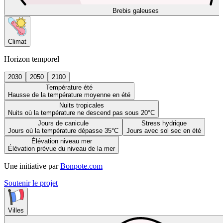
Brebis galeuses
Climat
Horizon temporel
2030
2050
2100
Température été
Hausse de la température moyenne en été
Nuits tropicales
Nuits où la température ne descend pas sous 20°C
Jours de canicule
Stress hydrique
Jours où la température dépasse 35°C
Jours avec sol sec en été
Élévation niveau mer
Élévation prévue du niveau de la mer
Une initiative par
Bonpote.com
Soutenir le projet
Villes