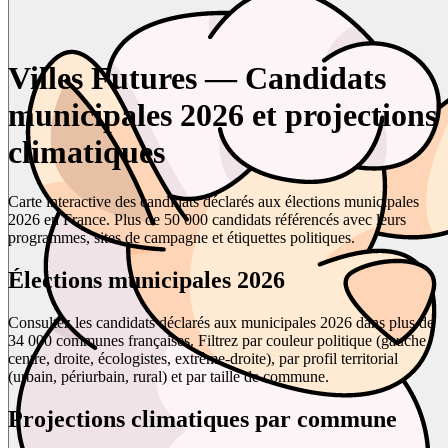
Villes Futures — Candidats
municipales 2026 et projections
climatiques
Carte interactive des candidats déclarés aux élections municipales
2026 en France. Plus de 50 000 candidats référencés avec leurs
programmes, sites de campagne et étiquettes politiques.
Élections municipales 2026
Consultez les candidats déclarés aux municipales 2026 dans plus de
34 000 communes françaises. Filtrez par couleur politique (gauche,
centre, droite, écologistes, extrême-droite), par profil territorial
(urbain, périurbain, rural) et par taille de commune.
Projections climatiques par commune