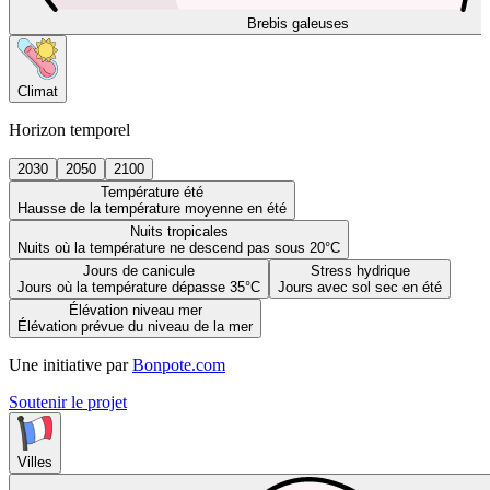
Brebis galeuses
Climat
Horizon temporel
2030
2050
2100
Température été
Hausse de la température moyenne en été
Nuits tropicales
Nuits où la température ne descend pas sous 20°C
Jours de canicule
Stress hydrique
Jours où la température dépasse 35°C
Jours avec sol sec en été
Élévation niveau mer
Élévation prévue du niveau de la mer
Une initiative par
Bonpote.com
Soutenir le projet
Villes