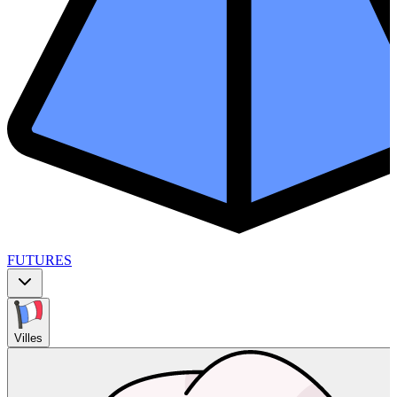
FUTURES
Villes