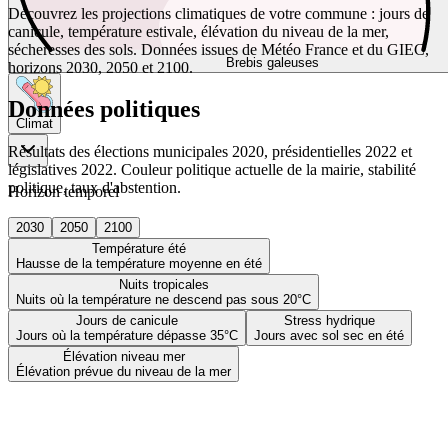
Découvrez les projections climatiques de votre commune : jours de
canicule, température estivale, élévation du niveau de la mer,
sécheresses des sols. Données issues de Météo France et du GIEC,
Brebis galeuses
horizons 2030, 2050 et 2100.
Données politiques
Climat
Résultats des élections municipales 2020, présidentielles 2022 et
législatives 2022. Couleur politique actuelle de la mairie, stabilité
politique, taux d'abstention.
Horizon temporel
2030
2050
2100
Température été
Hausse de la température moyenne en été
Nuits tropicales
Nuits où la température ne descend pas sous 20°C
Jours de canicule
Stress hydrique
Jours où la température dépasse 35°C
Jours avec sol sec en été
Élévation niveau mer
Élévation prévue du niveau de la mer