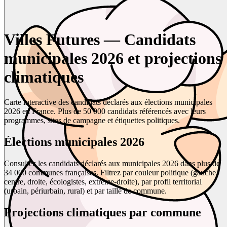
Villes Futures — Candidats
municipales 2026 et projections
climatiques
Carte interactive des candidats déclarés aux élections municipales
2026 en France. Plus de 50 000 candidats référencés avec leurs
programmes, sites de campagne et étiquettes politiques.
Élections municipales 2026
Consultez les candidats déclarés aux municipales 2026 dans plus de
34 000 communes françaises. Filtrez par couleur politique (gauche,
centre, droite, écologistes, extrême-droite), par profil territorial
(urbain, périurbain, rural) et par taille de commune.
Projections climatiques par commune