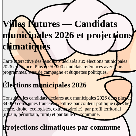
Villes Futures — Candidats
municipales 2026 et projections
climatiques
Carte interactive des candidats déclarés aux élections municipales
2026 en France. Plus de 50 000 candidats référencés avec leurs
programmes, sites de campagne et étiquettes politiques.
Élections municipales 2026
Consultez les candidats déclarés aux municipales 2026 dans plus de
34 000 communes françaises. Filtrez par couleur politique (gauche,
centre, droite, écologistes, extrême-droite), par profil territorial
(urbain, périurbain, rural) et par taille de commune.
Projections climatiques par commune