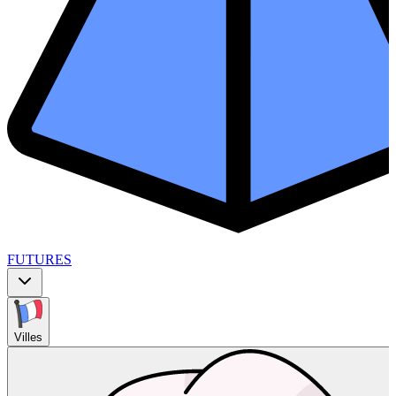
FUTURES
Villes