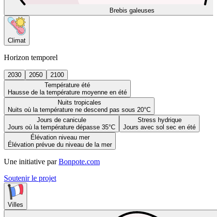
Brebis galeuses
Climat
Horizon temporel
2030
2050
2100
Température été
Hausse de la température moyenne en été
Nuits tropicales
Nuits où la température ne descend pas sous 20°C
Jours de canicule
Stress hydrique
Jours où la température dépasse 35°C
Jours avec sol sec en été
Élévation niveau mer
Élévation prévue du niveau de la mer
Une initiative par
Bonpote.com
Soutenir le projet
Villes