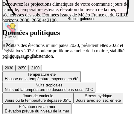
Découvrez les projections climatiques de votre commune : jours de
canicule, température estivale, élévation du niveau de la mer,
sécheresses des sols. Données issues de Météo France et du GIEC,
Brebis galeuses
horizons 2030, 2050 et 2100.
Données politiques
Climat
Résultats des élections municipales 2020, présidentielles 2022 et
législatives 2022. Couleur politique actuelle de la mairie, stabilité
politique, taux d'abstention.
Horizon temporel
2030
2050
2100
Température été
Hausse de la température moyenne en été
Nuits tropicales
Nuits où la température ne descend pas sous 20°C
Jours de canicule
Stress hydrique
Jours où la température dépasse 35°C
Jours avec sol sec en été
Élévation niveau mer
Élévation prévue du niveau de la mer