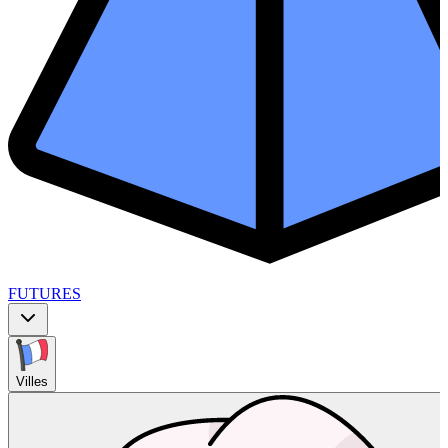
FUTURES
Villes