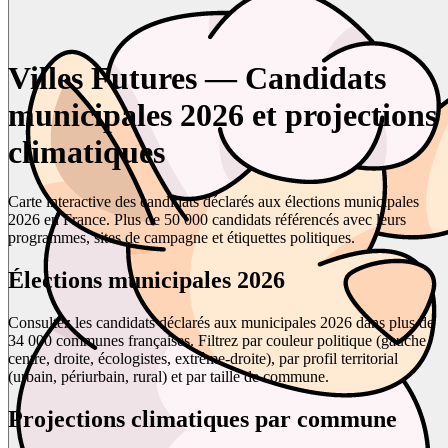
Villes Futures — Candidats
municipales 2026 et projections
climatiques
Carte interactive des candidats déclarés aux élections municipales
2026 en France. Plus de 50 000 candidats référencés avec leurs
programmes, sites de campagne et étiquettes politiques.
Élections municipales 2026
Consultez les candidats déclarés aux municipales 2026 dans plus de
34 000 communes françaises. Filtrez par couleur politique (gauche,
centre, droite, écologistes, extrême-droite), par profil territorial
(urbain, périurbain, rural) et par taille de commune.
Projections climatiques par commune