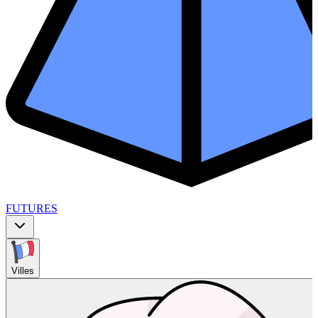
FUTURES
Villes