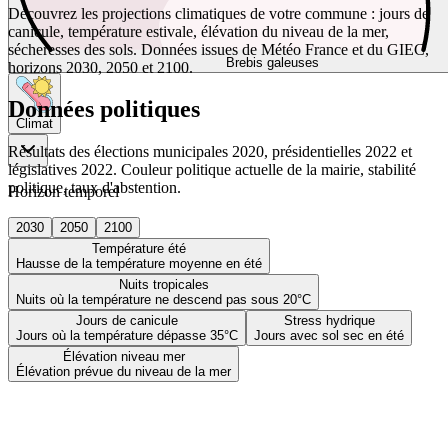
Découvrez les projections climatiques de votre commune : jours de
canicule, température estivale, élévation du niveau de la mer,
sécheresses des sols. Données issues de Météo France et du GIEC,
Brebis galeuses
horizons 2030, 2050 et 2100.
Données politiques
Climat
Résultats des élections municipales 2020, présidentielles 2022 et
législatives 2022. Couleur politique actuelle de la mairie, stabilité
politique, taux d'abstention.
Horizon temporel
2030
2050
2100
Température été
Hausse de la température moyenne en été
Nuits tropicales
Nuits où la température ne descend pas sous 20°C
Jours de canicule
Stress hydrique
Jours où la température dépasse 35°C
Jours avec sol sec en été
Élévation niveau mer
Élévation prévue du niveau de la mer