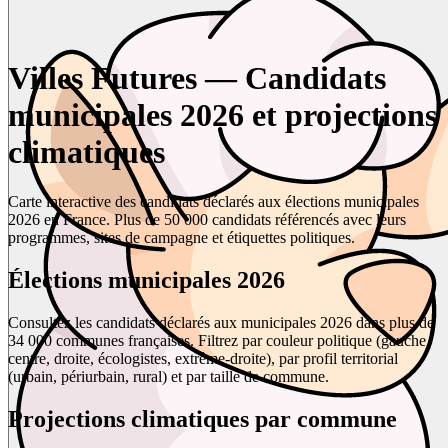
Villes Futures — Candidats
municipales 2026 et projections
climatiques
Carte interactive des candidats déclarés aux élections municipales
2026 en France. Plus de 50 000 candidats référencés avec leurs
programmes, sites de campagne et étiquettes politiques.
Élections municipales 2026
Consultez les candidats déclarés aux municipales 2026 dans plus de
34 000 communes françaises. Filtrez par couleur politique (gauche,
centre, droite, écologistes, extrême-droite), par profil territorial
(urbain, périurbain, rural) et par taille de commune.
Projections climatiques par commune