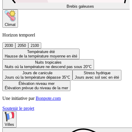
Brebis galeuses
Climat
Horizon temporel
2030
2050
2100
Température été
Hausse de la température moyenne en été
Nuits tropicales
Nuits où la température ne descend pas sous 20°C
Jours de canicule
Stress hydrique
Jours où la température dépasse 35°C
Jours avec sol sec en été
Élévation niveau mer
Élévation prévue du niveau de la mer
Une initiative par
Bonpote.com
Soutenir le projet
Villes