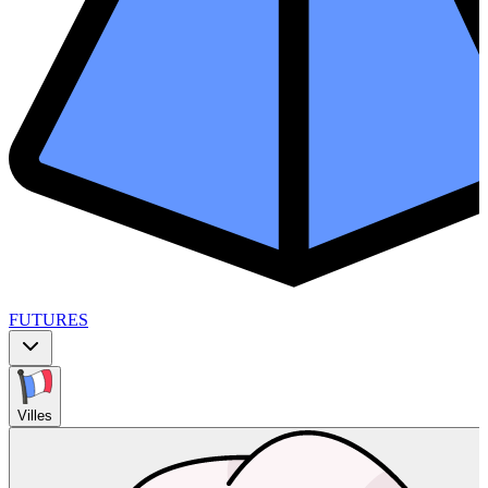
FUTURES
Villes