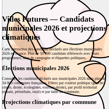
Villes Futures — Candidats
municipales 2026 et projections
climatiques
Carte interactive des candidats déclarés aux élections municipales
2026 en France. Plus de 50 000 candidats référencés avec leurs
programmes, sites de campagne et étiquettes politiques.
Élections municipales 2026
Consultez les candidats déclarés aux municipales 2026 dans plus de
34 000 communes françaises. Filtrez par couleur politique (gauche,
centre, droite, écologistes, extrême-droite), par profil territorial
(urbain, périurbain, rural) et par taille de commune.
Projections climatiques par commune