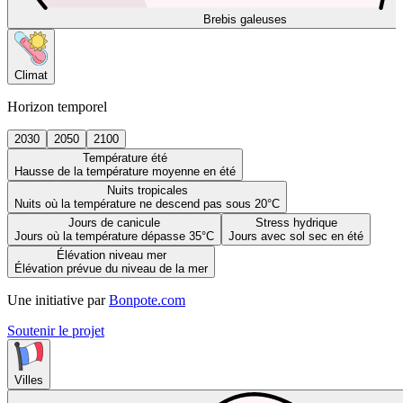
Brebis galeuses
Climat
Horizon temporel
2030
2050
2100
Température été
Hausse de la température moyenne en été
Nuits tropicales
Nuits où la température ne descend pas sous 20°C
Jours de canicule
Stress hydrique
Jours où la température dépasse 35°C
Jours avec sol sec en été
Élévation niveau mer
Élévation prévue du niveau de la mer
Une initiative par
Bonpote.com
Soutenir le projet
Villes