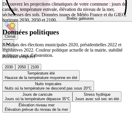
Découvrez les projections climatiques de votre commune : jours de
canicule, température estivale, élévation du niveau de la mer,
sécheresses des sols. Données issues de Météo France et du GIEC,
Brebis galeuses
horizons 2030, 2050 et 2100.
Données politiques
Climat
Résultats des élections municipales 2020, présidentielles 2022 et
législatives 2022. Couleur politique actuelle de la mairie, stabilité
politique, taux d'abstention.
Horizon temporel
2030
2050
2100
Température été
Hausse de la température moyenne en été
Nuits tropicales
Nuits où la température ne descend pas sous 20°C
Jours de canicule
Stress hydrique
Jours où la température dépasse 35°C
Jours avec sol sec en été
Élévation niveau mer
Élévation prévue du niveau de la mer