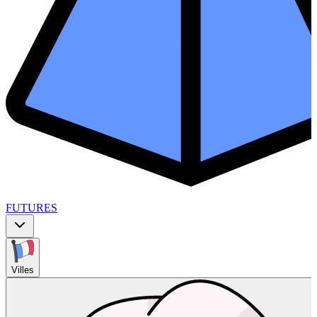
FUTURES
Villes