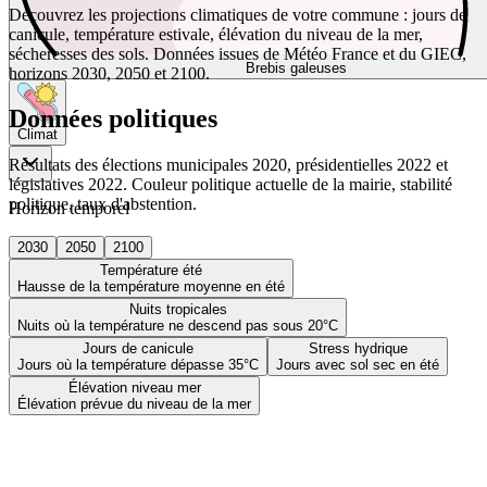
Découvrez les projections climatiques de votre commune : jours de
canicule, température estivale, élévation du niveau de la mer,
sécheresses des sols. Données issues de Météo France et du GIEC,
Brebis galeuses
horizons 2030, 2050 et 2100.
Données politiques
Climat
Résultats des élections municipales 2020, présidentielles 2022 et
législatives 2022. Couleur politique actuelle de la mairie, stabilité
politique, taux d'abstention.
Horizon temporel
2030
2050
2100
Température été
Hausse de la température moyenne en été
Nuits tropicales
Nuits où la température ne descend pas sous 20°C
Jours de canicule
Stress hydrique
Jours où la température dépasse 35°C
Jours avec sol sec en été
Élévation niveau mer
Élévation prévue du niveau de la mer