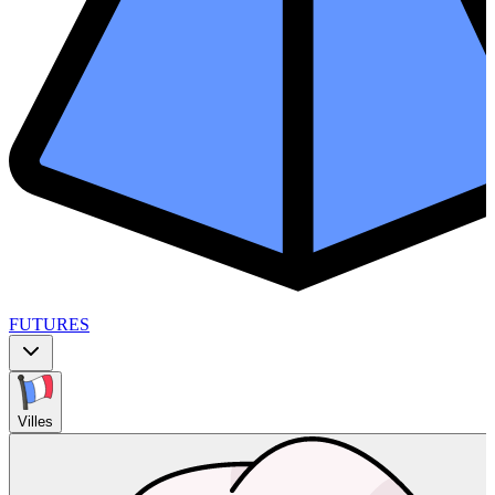
FUTURES
Villes