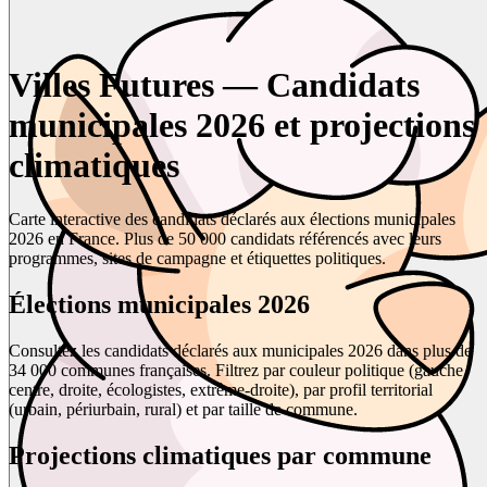
Villes Futures — Candidats
municipales 2026 et projections
climatiques
Carte interactive des candidats déclarés aux élections municipales
2026 en France. Plus de 50 000 candidats référencés avec leurs
programmes, sites de campagne et étiquettes politiques.
Élections municipales 2026
Consultez les candidats déclarés aux municipales 2026 dans plus de
34 000 communes françaises. Filtrez par couleur politique (gauche,
centre, droite, écologistes, extrême-droite), par profil territorial
(urbain, périurbain, rural) et par taille de commune.
Projections climatiques par commune