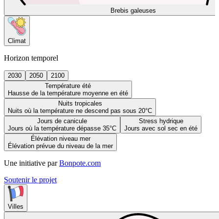
Brebis galeuses
Climat
Horizon temporel
2030
2050
2100
Température été
Hausse de la température moyenne en été
Nuits tropicales
Nuits où la température ne descend pas sous 20°C
Jours de canicule
Stress hydrique
Jours où la température dépasse 35°C
Jours avec sol sec en été
Élévation niveau mer
Élévation prévue du niveau de la mer
Une initiative par
Bonpote.com
Soutenir le projet
Villes