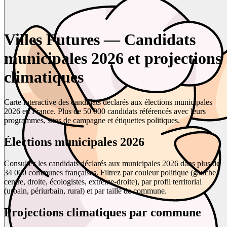
Villes Futures — Candidats
municipales 2026 et projections
climatiques
Carte interactive des candidats déclarés aux élections municipales
2026 en France. Plus de 50 000 candidats référencés avec leurs
programmes, sites de campagne et étiquettes politiques.
Élections municipales 2026
Consultez les candidats déclarés aux municipales 2026 dans plus de
34 000 communes françaises. Filtrez par couleur politique (gauche,
centre, droite, écologistes, extrême-droite), par profil territorial
(urbain, périurbain, rural) et par taille de commune.
Projections climatiques par commune