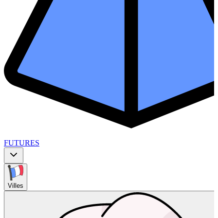
FUTURES
Villes