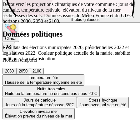
Découvrez les projections climatiques de votre commune : jours de
canicule, température estivale, élévation du niveau de la mer,
sécheresses des sols. Données issues de Météo France et du GIEC,
Brebis galeuses
horizons 2030, 2050 et 2100.
Données politiques
Climat
Résultats des élections municipales 2020, présidentielles 2022 et
législatives 2022. Couleur politique actuelle de la mairie, stabilité
politique, taux d'abstention.
Horizon temporel
2030
2050
2100
Température été
Hausse de la température moyenne en été
Nuits tropicales
Nuits où la température ne descend pas sous 20°C
Jours de canicule
Stress hydrique
Jours où la température dépasse 35°C
Jours avec sol sec en été
Élévation niveau mer
Élévation prévue du niveau de la mer