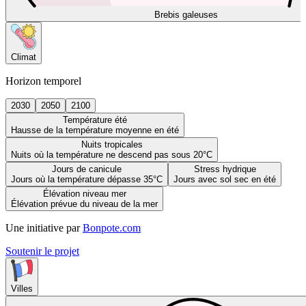
Brebis galeuses
Climat
Horizon temporel
2030
2050
2100
Température été
Hausse de la température moyenne en été
Nuits tropicales
Nuits où la température ne descend pas sous 20°C
Jours de canicule
Stress hydrique
Jours où la température dépasse 35°C
Jours avec sol sec en été
Élévation niveau mer
Élévation prévue du niveau de la mer
Une initiative par
Bonpote.com
Soutenir le projet
Villes