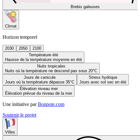
Brebis galeuses
Climat
Horizon temporel
2030
2050
2100
Température été
Hausse de la température moyenne en été
Nuits tropicales
Nuits où la température ne descend pas sous 20°C
Jours de canicule
Stress hydrique
Jours où la température dépasse 35°C
Jours avec sol sec en été
Élévation niveau mer
Élévation prévue du niveau de la mer
Une initiative par
Bonpote.com
Soutenir le projet
Villes