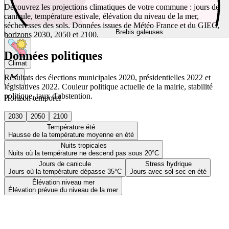
Découvrez les projections climatiques de votre commune : jours de
canicule, température estivale, élévation du niveau de la mer,
sécheresses des sols. Données issues de Météo France et du GIEC,
Brebis galeuses
horizons 2030, 2050 et 2100.
Données politiques
Climat
Résultats des élections municipales 2020, présidentielles 2022 et
législatives 2022. Couleur politique actuelle de la mairie, stabilité
politique, taux d'abstention.
Horizon temporel
2030
2050
2100
Température été
Hausse de la température moyenne en été
Nuits tropicales
Nuits où la température ne descend pas sous 20°C
Jours de canicule
Stress hydrique
Jours où la température dépasse 35°C
Jours avec sol sec en été
Élévation niveau mer
Élévation prévue du niveau de la mer