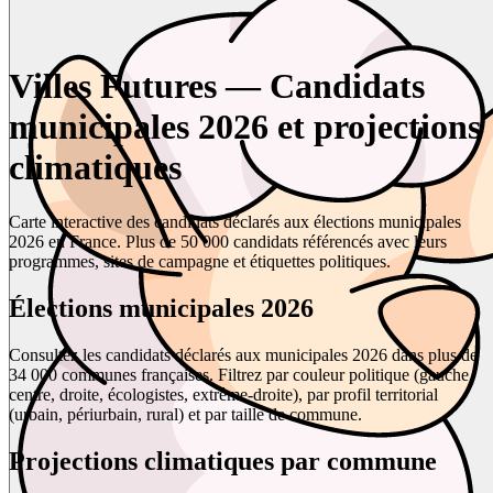
Villes Futures — Candidats
municipales 2026 et projections
climatiques
Carte interactive des candidats déclarés aux élections municipales
2026 en France. Plus de 50 000 candidats référencés avec leurs
programmes, sites de campagne et étiquettes politiques.
Élections municipales 2026
Consultez les candidats déclarés aux municipales 2026 dans plus de
34 000 communes françaises. Filtrez par couleur politique (gauche,
centre, droite, écologistes, extrême-droite), par profil territorial
(urbain, périurbain, rural) et par taille de commune.
Projections climatiques par commune