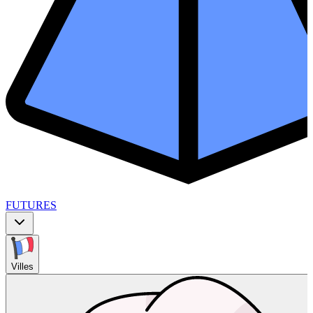
FUTURES
Villes