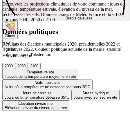
Découvrez les projections climatiques de votre commune : jours de
canicule, température estivale, élévation du niveau de la mer,
sécheresses des sols. Données issues de Météo France et du GIEC,
Brebis galeuses
horizons 2030, 2050 et 2100.
Données politiques
Climat
Résultats des élections municipales 2020, présidentielles 2022 et
législatives 2022. Couleur politique actuelle de la mairie, stabilité
politique, taux d'abstention.
Horizon temporel
2030
2050
2100
Température été
Hausse de la température moyenne en été
Nuits tropicales
Nuits où la température ne descend pas sous 20°C
Jours de canicule
Stress hydrique
Jours où la température dépasse 35°C
Jours avec sol sec en été
Élévation niveau mer
Élévation prévue du niveau de la mer