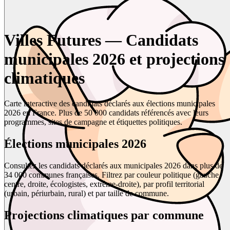
Villes Futures — Candidats
municipales 2026 et projections
climatiques
Carte interactive des candidats déclarés aux élections municipales
2026 en France. Plus de 50 000 candidats référencés avec leurs
programmes, sites de campagne et étiquettes politiques.
Élections municipales 2026
Consultez les candidats déclarés aux municipales 2026 dans plus de
34 000 communes françaises. Filtrez par couleur politique (gauche,
centre, droite, écologistes, extrême-droite), par profil territorial
(urbain, périurbain, rural) et par taille de commune.
Projections climatiques par commune