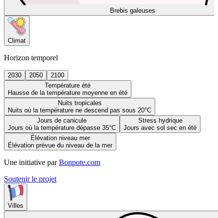
Brebis galeuses
Climat
Horizon temporel
2030
2050
2100
Température été
Hausse de la température moyenne en été
Nuits tropicales
Nuits où la température ne descend pas sous 20°C
Jours de canicule
Stress hydrique
Jours où la température dépasse 35°C
Jours avec sol sec en été
Élévation niveau mer
Élévation prévue du niveau de la mer
Une initiative par
Bonpote.com
Soutenir le projet
Villes