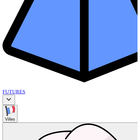
FUTURES
Villes