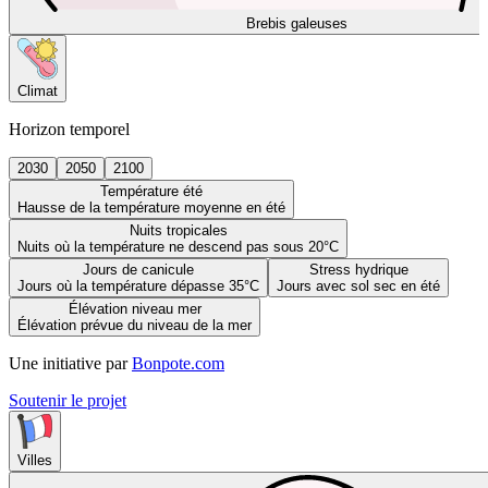
Brebis galeuses
Climat
Horizon temporel
2030
2050
2100
Température été
Hausse de la température moyenne en été
Nuits tropicales
Nuits où la température ne descend pas sous 20°C
Jours de canicule
Stress hydrique
Jours où la température dépasse 35°C
Jours avec sol sec en été
Élévation niveau mer
Élévation prévue du niveau de la mer
Une initiative par
Bonpote.com
Soutenir le projet
Villes