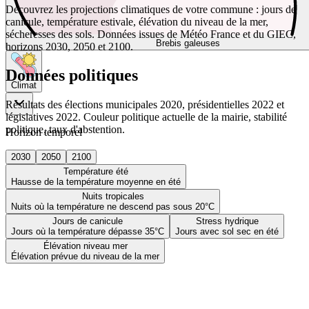
Découvrez les projections climatiques de votre commune : jours de
canicule, température estivale, élévation du niveau de la mer,
sécheresses des sols. Données issues de Météo France et du GIEC,
Brebis galeuses
horizons 2030, 2050 et 2100.
Données politiques
Climat
Résultats des élections municipales 2020, présidentielles 2022 et
législatives 2022. Couleur politique actuelle de la mairie, stabilité
politique, taux d'abstention.
Horizon temporel
2030
2050
2100
Température été
Hausse de la température moyenne en été
Nuits tropicales
Nuits où la température ne descend pas sous 20°C
Jours de canicule
Stress hydrique
Jours où la température dépasse 35°C
Jours avec sol sec en été
Élévation niveau mer
Élévation prévue du niveau de la mer