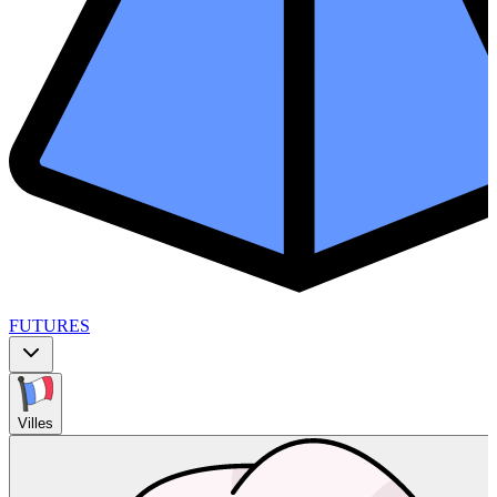
FUTURES
Villes