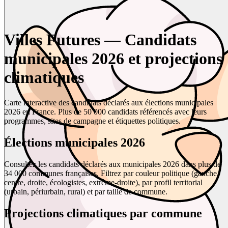
Villes Futures — Candidats
municipales 2026 et projections
climatiques
Carte interactive des candidats déclarés aux élections municipales
2026 en France. Plus de 50 000 candidats référencés avec leurs
programmes, sites de campagne et étiquettes politiques.
Élections municipales 2026
Consultez les candidats déclarés aux municipales 2026 dans plus de
34 000 communes françaises. Filtrez par couleur politique (gauche,
centre, droite, écologistes, extrême-droite), par profil territorial
(urbain, périurbain, rural) et par taille de commune.
Projections climatiques par commune