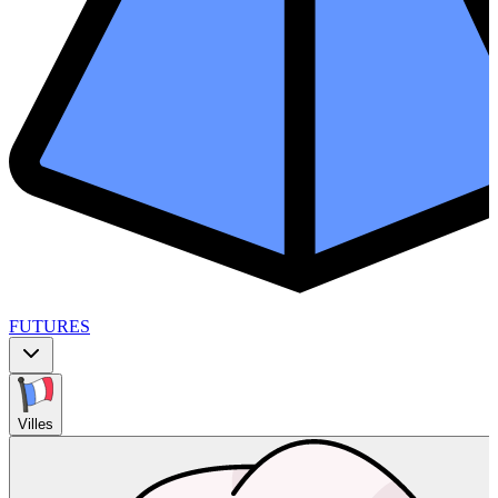
FUTURES
Villes