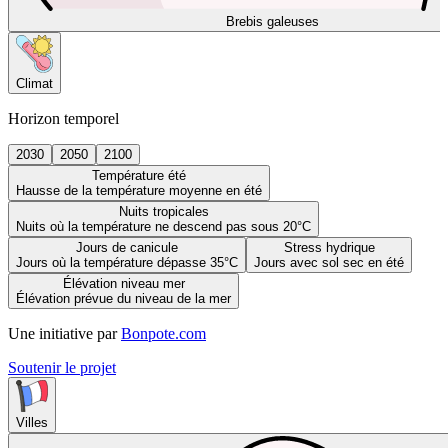
Brebis galeuses
Climat
Horizon temporel
2030
2050
2100
Température été
Hausse de la température moyenne en été
Nuits tropicales
Nuits où la température ne descend pas sous 20°C
Jours de canicule
Stress hydrique
Jours où la température dépasse 35°C
Jours avec sol sec en été
Élévation niveau mer
Élévation prévue du niveau de la mer
Une initiative par
Bonpote.com
Soutenir le projet
Villes