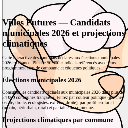
Villes Futures — Candidats
municipales 2026 et projections
climatiques
Carte interactive des candidats déclarés aux élections municipales
2026 en France. Plus de 50 000 candidats référencés avec leurs
programmes, sites de campagne et étiquettes politiques.
Élections municipales 2026
Consultez les candidats déclarés aux municipales 2026 dans plus de
34 000 communes françaises. Filtrez par couleur politique (gauche,
centre, droite, écologistes, extrême-droite), par profil territorial
(urbain, périurbain, rural) et par taille de commune.
Projections climatiques par commune