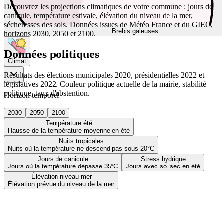
Découvrez les projections climatiques de votre commune : jours de
canicule, température estivale, élévation du niveau de la mer,
sécheresses des sols. Données issues de Météo France et du GIEC,
Brebis galeuses
horizons 2030, 2050 et 2100.
Données politiques
Climat
Résultats des élections municipales 2020, présidentielles 2022 et
législatives 2022. Couleur politique actuelle de la mairie, stabilité
politique, taux d'abstention.
Horizon temporel
2030
2050
2100
Température été
Hausse de la température moyenne en été
Nuits tropicales
Nuits où la température ne descend pas sous 20°C
Jours de canicule
Stress hydrique
Jours où la température dépasse 35°C
Jours avec sol sec en été
Élévation niveau mer
Élévation prévue du niveau de la mer