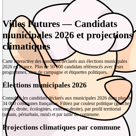
Villes Futures — Candidats
municipales 2026 et projections
climatiques
Carte interactive des candidats déclarés aux élections municipales
2026 en France. Plus de 50 000 candidats référencés avec leurs
programmes, sites de campagne et étiquettes politiques.
Élections municipales 2026
Consultez les candidats déclarés aux municipales 2026 dans plus de
34 000 communes françaises. Filtrez par couleur politique (gauche,
centre, droite, écologistes, extrême-droite), par profil territorial
(urbain, périurbain, rural) et par taille de commune.
Projections climatiques par commune