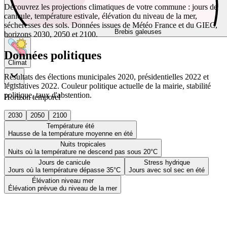
Découvrez les projections climatiques de votre commune : jours de
canicule, température estivale, élévation du niveau de la mer,
sécheresses des sols. Données issues de Météo France et du GIEC,
Brebis galeuses
horizons 2030, 2050 et 2100.
Données politiques
Climat
Résultats des élections municipales 2020, présidentielles 2022 et
législatives 2022. Couleur politique actuelle de la mairie, stabilité
politique, taux d'abstention.
Horizon temporel
2030
2050
2100
Température été
Hausse de la température moyenne en été
Nuits tropicales
Nuits où la température ne descend pas sous 20°C
Jours de canicule
Stress hydrique
Jours où la température dépasse 35°C
Jours avec sol sec en été
Élévation niveau mer
Élévation prévue du niveau de la mer