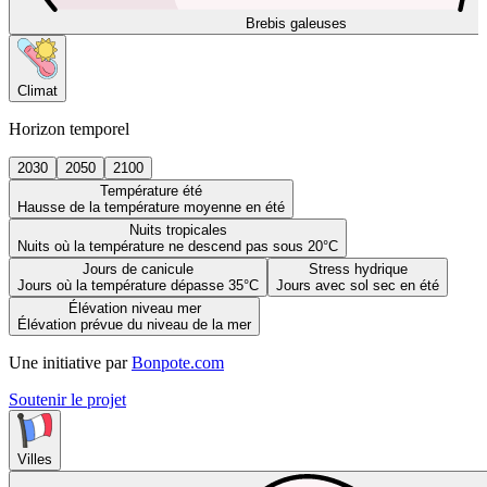
Brebis galeuses
Climat
Horizon temporel
2030
2050
2100
Température été
Hausse de la température moyenne en été
Nuits tropicales
Nuits où la température ne descend pas sous 20°C
Jours de canicule
Stress hydrique
Jours où la température dépasse 35°C
Jours avec sol sec en été
Élévation niveau mer
Élévation prévue du niveau de la mer
Une initiative par
Bonpote.com
Soutenir le projet
Villes