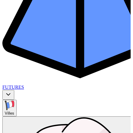
FUTURES
Villes