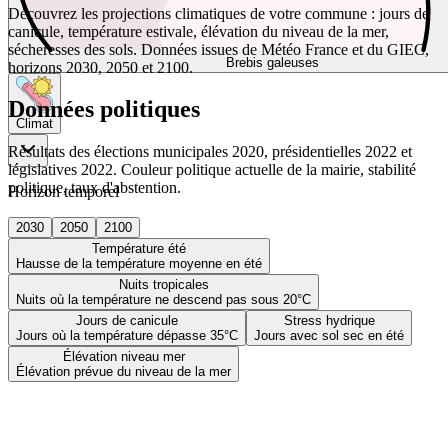
Découvrez les projections climatiques de votre commune : jours de
canicule, température estivale, élévation du niveau de la mer,
sécheresses des sols. Données issues de Météo France et du GIEC,
Brebis galeuses
horizons 2030, 2050 et 2100.
Données politiques
Climat
Résultats des élections municipales 2020, présidentielles 2022 et
législatives 2022. Couleur politique actuelle de la mairie, stabilité
politique, taux d'abstention.
Horizon temporel
2030
2050
2100
Température été
Hausse de la température moyenne en été
Nuits tropicales
Nuits où la température ne descend pas sous 20°C
Jours de canicule
Stress hydrique
Jours où la température dépasse 35°C
Jours avec sol sec en été
Élévation niveau mer
Élévation prévue du niveau de la mer