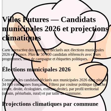
Villes Futures — Candidats
municipales 2026 et projections
climatiques
Carte interactive des candidats déclarés aux élections municipales
2026 en France. Plus de 50 000 candidats référencés avec leurs
programmes, sites de campagne et étiquettes politiques.
Élections municipales 2026
Consultez les candidats déclarés aux municipales 2026 dans plus de
34 000 communes françaises. Filtrez par couleur politique (gauche,
centre, droite, écologistes, extrême-droite), par profil territorial
(urbain, périurbain, rural) et par taille de commune.
Projections climatiques par commune