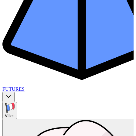
FUTURES
Villes