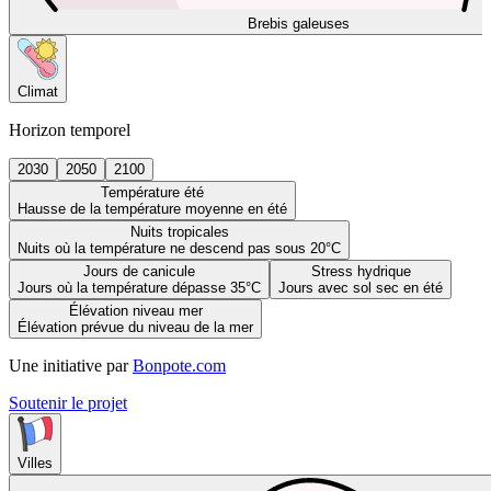
Brebis galeuses
Climat
Horizon temporel
2030
2050
2100
Température été
Hausse de la température moyenne en été
Nuits tropicales
Nuits où la température ne descend pas sous 20°C
Jours de canicule
Stress hydrique
Jours où la température dépasse 35°C
Jours avec sol sec en été
Élévation niveau mer
Élévation prévue du niveau de la mer
Une initiative par
Bonpote.com
Soutenir le projet
Villes