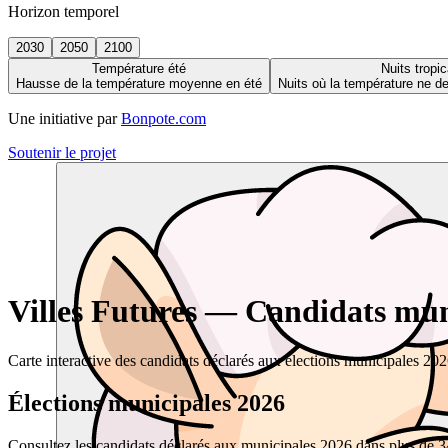
Horizon temporel
2030
2050
2100
Température été
Nuits tropic
Hausse de la température moyenne en été
Nuits où la température ne 
Une initiative par
Bonpote.com
Soutenir le projet
Villes Futures — Candidats muni
Carte interactive des candidats déclarés aux élections municipales 20
Élections municipales 2026
Consultez les candidats déclarés aux municipales 2026 dans plus de 34 0