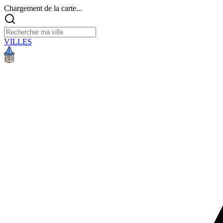
Chargement de la carte...
VILLES