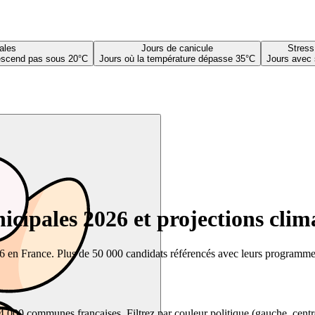
ales
Jours de canicule
Stress
descend pas sous 20°C
Jours où la température dépasse 35°C
Jours avec 
cipales 2026 et projections clim
26 en France. Plus de 50 000 candidats référencés avec leurs programmes,
00 communes françaises. Filtrez par couleur politique (gauche, centre, dr