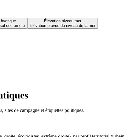
 hydrique
Élévation niveau mer
sol sec en été
Élévation prévue du niveau de la mer
atiques
 sites de campagne et étiquettes politiques.
oite, écologistes, extrême-droite), par profil territorial (urbain,