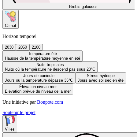
Brebis galeuses
Climat
Horizon temporel
2030
2050
2100
Température été
Hausse de la température moyenne en été
Nuits tropicales
Nuits où la température ne descend pas sous 20°C
Jours de canicule
Stress hydrique
Jours où la température dépasse 35°C
Jours avec sol sec en été
Élévation niveau mer
Élévation prévue du niveau de la mer
Une initiative par
Bonpote.com
Soutenir le projet
Villes