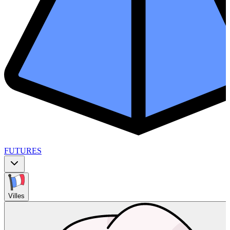
FUTURES
Villes