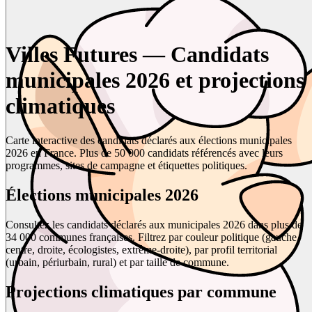
Villes Futures — Candidats
municipales 2026 et projections
climatiques
Carte interactive des candidats déclarés aux élections municipales
2026 en France. Plus de 50 000 candidats référencés avec leurs
programmes, sites de campagne et étiquettes politiques.
Élections municipales 2026
Consultez les candidats déclarés aux municipales 2026 dans plus de
34 000 communes françaises. Filtrez par couleur politique (gauche,
centre, droite, écologistes, extrême-droite), par profil territorial
(urbain, périurbain, rural) et par taille de commune.
Projections climatiques par commune