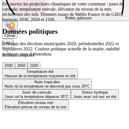
Découvrez les projections climatiques de votre commune : jours de
canicule, température estivale, élévation du niveau de la mer,
sécheresses des sols. Données issues de Météo France et du GIEC,
Brebis galeuses
horizons 2030, 2050 et 2100.
Données politiques
Climat
Résultats des élections municipales 2020, présidentielles 2022 et
législatives 2022. Couleur politique actuelle de la mairie, stabilité
politique, taux d'abstention.
Horizon temporel
2030
2050
2100
Température été
Hausse de la température moyenne en été
Nuits tropicales
Nuits où la température ne descend pas sous 20°C
Jours de canicule
Stress hydrique
Jours où la température dépasse 35°C
Jours avec sol sec en été
Élévation niveau mer
Élévation prévue du niveau de la mer