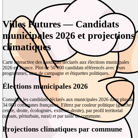
Villes Futures — Candidats
municipales 2026 et projections
climatiques
Carte interactive des candidats déclarés aux élections municipales
2026 en France. Plus de 50 000 candidats référencés avec leurs
programmes, sites de campagne et étiquettes politiques.
Élections municipales 2026
Consultez les candidats déclarés aux municipales 2026 dans plus de
34 000 communes françaises. Filtrez par couleur politique (gauche,
centre, droite, écologistes, extrême-droite), par profil territorial
(urbain, périurbain, rural) et par taille de commune.
Projections climatiques par commune