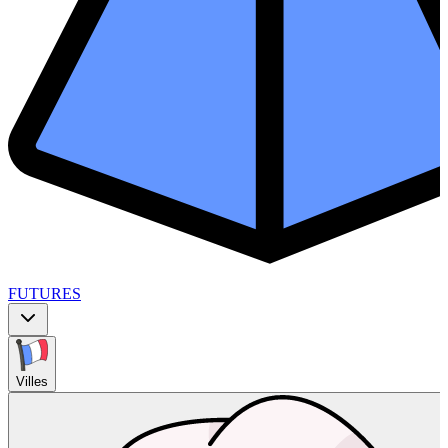
FUTURES
Villes