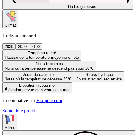
Brebis galeuses
Climat
Horizon temporel
2030
2050
2100
Température été
Hausse de la température moyenne en été
Nuits tropicales
Nuits où la température ne descend pas sous 20°C
Jours de canicule
Stress hydrique
Jours où la température dépasse 35°C
Jours avec sol sec en été
Élévation niveau mer
Élévation prévue du niveau de la mer
Une initiative par
Bonpote.com
Soutenir le projet
Villes