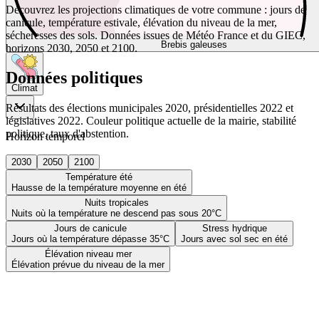
Découvrez les projections climatiques de votre commune : jours de
canicule, température estivale, élévation du niveau de la mer,
sécheresses des sols. Données issues de Météo France et du GIEC,
Brebis galeuses
horizons 2030, 2050 et 2100.
Données politiques
Climat
Résultats des élections municipales 2020, présidentielles 2022 et
législatives 2022. Couleur politique actuelle de la mairie, stabilité
politique, taux d'abstention.
Horizon temporel
2030
2050
2100
Température été
Hausse de la température moyenne en été
Nuits tropicales
Nuits où la température ne descend pas sous 20°C
Jours de canicule
Stress hydrique
Jours où la température dépasse 35°C
Jours avec sol sec en été
Élévation niveau mer
Élévation prévue du niveau de la mer