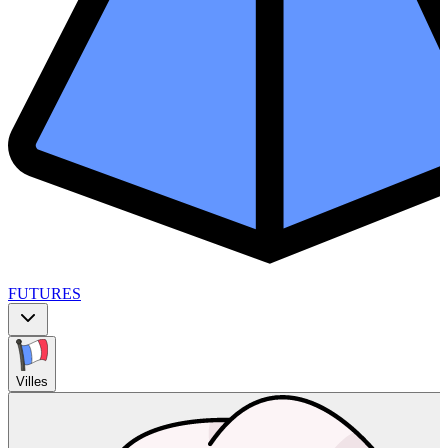
FUTURES
Villes