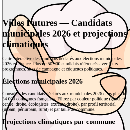
Villes Futures — Candidats
municipales 2026 et projections
climatiques
Carte interactive des candidats déclarés aux élections municipales
2026 en France. Plus de 50 000 candidats référencés avec leurs
programmes, sites de campagne et étiquettes politiques.
Élections municipales 2026
Consultez les candidats déclarés aux municipales 2026 dans plus de
34 000 communes françaises. Filtrez par couleur politique (gauche,
centre, droite, écologistes, extrême-droite), par profil territorial
(urbain, périurbain, rural) et par taille de commune.
Projections climatiques par commune