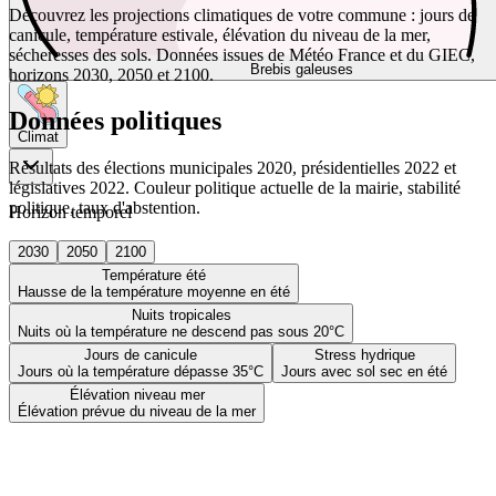
Découvrez les projections climatiques de votre commune : jours de
canicule, température estivale, élévation du niveau de la mer,
sécheresses des sols. Données issues de Météo France et du GIEC,
Brebis galeuses
horizons 2030, 2050 et 2100.
Données politiques
Climat
Résultats des élections municipales 2020, présidentielles 2022 et
législatives 2022. Couleur politique actuelle de la mairie, stabilité
politique, taux d'abstention.
Horizon temporel
2030
2050
2100
Température été
Hausse de la température moyenne en été
Nuits tropicales
Nuits où la température ne descend pas sous 20°C
Jours de canicule
Stress hydrique
Jours où la température dépasse 35°C
Jours avec sol sec en été
Élévation niveau mer
Élévation prévue du niveau de la mer