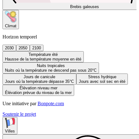
Brebis galeuses
Climat
Horizon temporel
2030
2050
2100
Température été
Hausse de la température moyenne en été
Nuits tropicales
Nuits où la température ne descend pas sous 20°C
Jours de canicule
Stress hydrique
Jours où la température dépasse 35°C
Jours avec sol sec en été
Élévation niveau mer
Élévation prévue du niveau de la mer
Une initiative par
Bonpote.com
Soutenir le projet
Villes