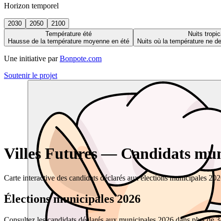
Horizon temporel
2030
2050
2100
Température été
Nuits tropic
Hausse de la température moyenne en été
Nuits où la température ne 
Une initiative par
Bonpote.com
Soutenir le projet
Villes Futures — Candidats muni
Carte interactive des candidats déclarés aux élections municipales 20
Élections municipales 2026
Consultez les candidats déclarés aux municipales 2026 dans plus de 34 0