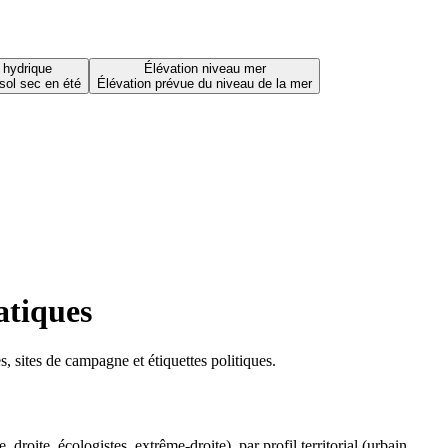
 hydrique
Élévation niveau mer
sol sec en été
Élévation prévue du niveau de la mer
atiques
 sites de campagne et étiquettes politiques.
oite, écologistes, extrême-droite), par profil territorial (urbain,