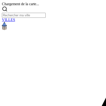
Chargement de la carte...
VILLES