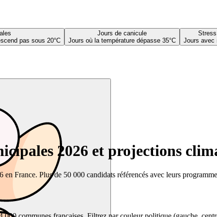
ales
Jours de canicule
Stress
descend pas sous 20°C
Jours où la température dépasse 35°C
Jours avec 
cipales 2026 et projections clim
26 en France. Plus de 50 000 candidats référencés avec leurs programmes,
00 communes françaises. Filtrez par couleur politique (gauche, centre, dr