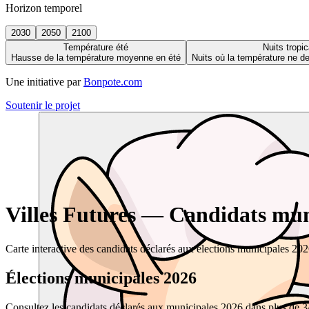
Horizon temporel
2030
2050
2100
Température été
Nuits tropic
Hausse de la température moyenne en été
Nuits où la température ne 
Une initiative par
Bonpote.com
Soutenir le projet
Villes Futures — Candidats muni
Carte interactive des candidats déclarés aux élections municipales 20
Élections municipales 2026
Consultez les candidats déclarés aux municipales 2026 dans plus de 34 0