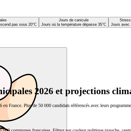
ales
Jours de canicule
Stress
descend pas sous 20°C
Jours où la température dépasse 35°C
Jours avec 
cipales 2026 et projections clim
26 en France. Plus de 50 000 candidats référencés avec leurs programmes,
00 communes françaises. Filtrez par couleur politique (gauche, centre, dr