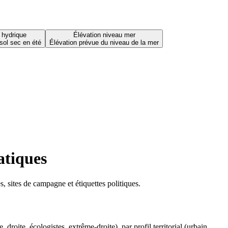
 hydrique
Élévation niveau mer
sol sec en été
Élévation prévue du niveau de la mer
atiques
 sites de campagne et étiquettes politiques.
oite, écologistes, extrême-droite), par profil territorial (urbain,