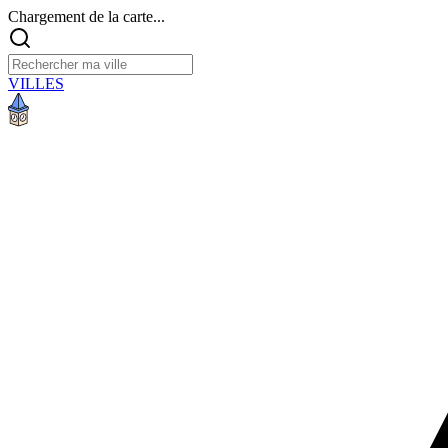
Chargement de la carte...
VILLES