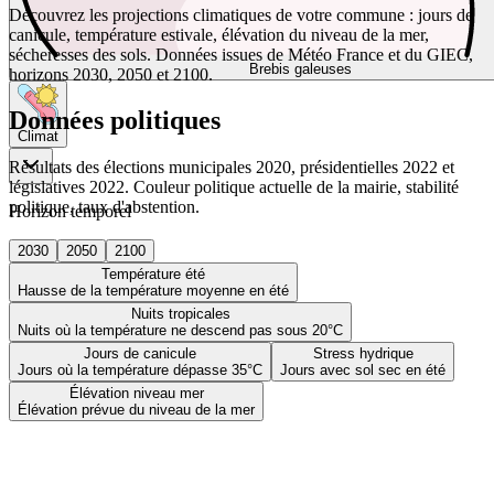
Découvrez les projections climatiques de votre commune : jours de
canicule, température estivale, élévation du niveau de la mer,
sécheresses des sols. Données issues de Météo France et du GIEC,
Brebis galeuses
horizons 2030, 2050 et 2100.
Données politiques
Climat
Résultats des élections municipales 2020, présidentielles 2022 et
législatives 2022. Couleur politique actuelle de la mairie, stabilité
politique, taux d'abstention.
Horizon temporel
2030
2050
2100
Température été
Hausse de la température moyenne en été
Nuits tropicales
Nuits où la température ne descend pas sous 20°C
Jours de canicule
Stress hydrique
Jours où la température dépasse 35°C
Jours avec sol sec en été
Élévation niveau mer
Élévation prévue du niveau de la mer