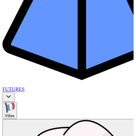
FUTURES
Villes