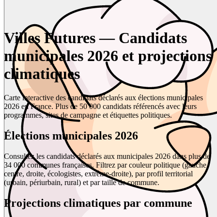
Villes Futures — Candidats
municipales 2026 et projections
climatiques
Carte interactive des candidats déclarés aux élections municipales
2026 en France. Plus de 50 000 candidats référencés avec leurs
programmes, sites de campagne et étiquettes politiques.
Élections municipales 2026
Consultez les candidats déclarés aux municipales 2026 dans plus de
34 000 communes françaises. Filtrez par couleur politique (gauche,
centre, droite, écologistes, extrême-droite), par profil territorial
(urbain, périurbain, rural) et par taille de commune.
Projections climatiques par commune