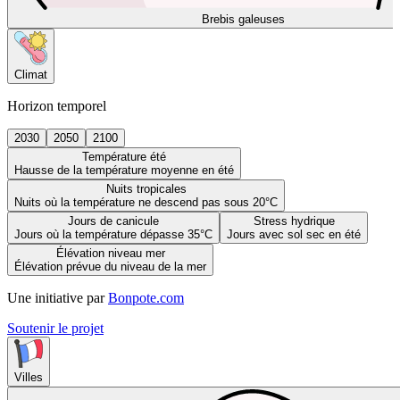
Brebis galeuses
Climat
Horizon temporel
2030
2050
2100
Température été
Hausse de la température moyenne en été
Nuits tropicales
Nuits où la température ne descend pas sous 20°C
Jours de canicule
Stress hydrique
Jours où la température dépasse 35°C
Jours avec sol sec en été
Élévation niveau mer
Élévation prévue du niveau de la mer
Une initiative par
Bonpote.com
Soutenir le projet
Villes